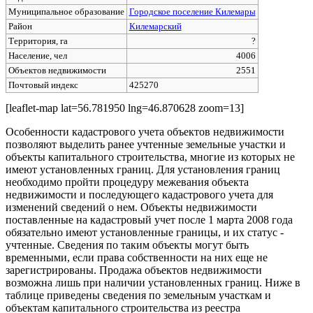
Муниципальное образование
Городское поселение Килемары
Район
Килемарский
Территория, га
?
Население, чел
4006
Объектов недвижимости
2551
Почтовый индекс
425270
[leaflet-map lat=56.781950 lng=46.870628 zoom=13]
Особенности кадастрового учета объектов недвижимости
позволяют выделить ранее учтенные земельные участки и
объекты капитального строительства, многие из которых не
имеют установленных границ. Для установления границ
необходимо пройти процедуру межевания объекта
недвижимости и последующего кадастрового учета для
изменений сведений о нем. Объекты недвижимости
поставленные на кадастровый учет после 1 марта 2008 года
обязательно имеют установленные границы, и их статус -
учтенные. Сведения по таким объекты могут быть
временными, если права собственности на них еще не
зарегистрированы. Продажа объектов недвижимости
возможна лишь при наличии установленных границ. Ниже в
таблице приведены сведения по земельным участкам и
объектам капитального строительства из реестра