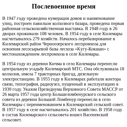
4.9
магистраль №3 УТ 3/6 пгт
Послевоенное время
235°
12:03:0000000:636
Килемары,ул.Садовая, д61а
окс
нет
Абонент №6-УТ 3/10 пгт
Килемары,ул.2 мкр.д12.
В 1947 году проведена нумерация домов и наименование
Абонент №3
15.02
улиц, построен павильон колхозного базара, проведена первая
12:00
Марий Эл, р-н Килемарский,
районная сельскохозяйственная выставка. В 1948 году в 26
пгт Килемары, примерно в
-4.3°
дворах проживали 108 человек. В 1954 году в селе Килемары
300м по направлению на юго-
759
насчитывалось 279 хозяйств. Началось перебазирование в
12:03:0000000:674
запад от ориентира
окс
нет
91%
Килемарский район Черноозерского леспромхоза для
РЭМ,Килемарский
6
освоения лесосырьевой базы лесхоза «Kyгy-Кокшан» с
район,пКилемары
232°
местонахождением леспромхоза в селе Килемары.
улСтроителей
Марий Эл, р-н Килемарский,
В 1954 году из деревни Кичма в село Килемары перенесли
12:03:0301001:398
пгт Килемары, с/т "Дружба",
зу
нет
15.02
центральную усадьбу Килемарской МТС. Она обслуживала 18
уч №501а
15:00
колхозов, имела 7 тракторных бригад, дизельную
Марий Эл, р-н Килемарский,
-2.7°
электростанцию. В 1955 году в Килемарах работали контора
пгт Килемары, садоводческое
12:03:0301001:399
зу
нет
756
связи, типография, радиоузел, пущенный в эксплуатацию в
товарищество " Дружба", уч
90%
№284
1939 году. Указом Президиума Верховного Совета МАССР от
7.1
26 марта 1957 года центр Большеломбенурского сельского
Марий Эл, р-н Килемарский,
231°
совета из деревни Большой Ломбенур перенесли в село
пгт Килемары, садоводческое
12:03:0301001:14
зу
нет
товарищество "Дружба", уч
Килемары с переименованием в Килемарский сельский совет.
11
В 1957 году в селе насчитывалось 201 хозяйство. В 1958 году
Марий Эл, р-н Килемарский,
в состав Килемарского сельсовета вошел Васеневский
15.02
пгт Килемары, садоводческое
сельсовет.
18:00
12:03:0301001:11
зу
нет
товарищество "Дружба", уч
-1.9°