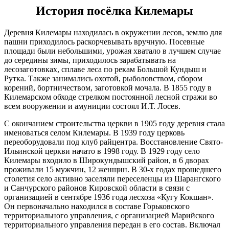
УТ 2/9 пгт Килемары, ул
94%
12:03:0000000:852
окс
нет
История посёлка Килемары
Мира, д №25 Абонент № 15 -
4.6
УТ 2/10 пгт Килемары, ул
288°
Садовая, д №57а. Абонент №
Деревня Килемары находилась в окружении лесов, землю для
47
пашни приходилось раскорчевывать вручную. Посевные
Марий Эл, р-н Килемарский,
площади были небольшими, урожая хватало в лучшем случае
14.02
пгт Килемары, Тепловая сеть
до середины зимы, приходилось зарабатывать на
12:00
12:03:0000000:665
301,9пм. от узловой точки
окс
нет
врезки 3/8 до стены здания пгт
лесозаготовках, сплаве леса по рекам Большой Кундыш и
-2.8°
Килемары, улЕгорова, д№14
Рутка. Также занимались охотой, рыболовством, сбором
759
корений, бортничеством, заготовкой мочала. В 1855 году в
Марий Эл, р-н Килемарский,
91%
пгт Килемары, Тепловая сеть
Килемарском обходе стрелком постоянной лесной стражи во
4.8
Магистарль №2 УТ 2/11 пгт
всем вооружении и амуниции состоял И.Т. Лосев.
299°
12:03:0000000:855
окс
нет
Килемары, ул Садовая, д №55
- пгт Килемары, ул Садовая д
С окончанием строительства церкви в 1905 году деревня стала
№53. Абонент №50
именоваться селом Килемары. В 1939 году церковь
14.02
Марий Эл, р-н Килемарский,
переоборудовали под клуб райцентра. Восстановление Свято-
15:00
12:03:3101008:74
пгт Килемары, коллективные
зу
нет
Ильинской церкви начато в 1998 году. В 1929 году село
-4°
гаражи, поз. 25
Килемары входило в Широкундышский район, в 6 дворах
760
Марий Эл, р-н Килемарский,
проживали 15 мужчин, 12 женщин. В 30-х годах прошедшего
82%
пгт Килемары, начало
столетия село активно заселяли переселенцы из Шарангского
4.6
учетного участка-д №19 улю2
12:03:0000000:651
окс
нет
и Санчурского районов Кировской области в связи с
296°
микрорайон, конец учетного
организацией в сентябре 1936 года лесхоза «Кугу Кокшан».
участка-колодец №46 по ул
Он первоначально находился в составе Горьковского
Гагарина
территориального управления, с организацией Марийского
Марий Эл, р-н Килемарский,
14.02
территориального управления передан в его состав. Включал
пгт Килемары, начало