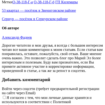
Метки
O-38-118-Г-а
O-38-118-Г-б
ГП Килемары
пгт Килемары, садоводческой
12:03:0301001:70
зу
нет
товарищество "Дружба", уч
17.02
587
53 квартал — посёлок в Звениговском районе
12:00
Марий Эл, р-н Килемарский,
0.5°
пгт Килемары, садоводческой
Сернур — посёлок в Сернурском районе
738
12:03:0301001:68
зу
нет
товарищество "Дружба", уч
92%
614
7.2
Об авторе
Марий Эл, р-н Килемарский,
298°
пгт Килемары, садоводческой
12:03:0301001:72
зу
нет
Александр Фадеев
товарищество "Дружба", уч
619
Дорогие читатели и мои друзья, я всегда с большим интересом
17.02
Марий Эл, р-н Килемарский,
читаю все ваши комментарии к моим статьям. Если статья вам
15:00
пгт Килемары, садоводческой
12:03:0301001:67
зу
нет
понравилась, оставьте, пожалуйста, свой отзыв. Ваше мнение
-1.5°
товарищество "Дружба",
очень важно. Это позволит сделать блог про Марий Эл более
739
уч310
интересным и полезным. Буду вам признателен, если Вы
89%
Марий Эл, р-н Килемарский,
примите активное участие в корректировке информации,
8.1
пгт Килемары, тепловая сеть
приведенной в статье, а так же за репост в соцсетях.
533 пм. начало - д 4, ул
310°
Феоктистова, пгт Килемары
12:03:3101010:553
(котельная № 0706);конец - 69
окс
нет
Добавить комментарий
м по существующей трассе на
17.02
юго-восток от д 61, ул
18:00
Войти через соцсети (требует предварительной регистрации
Гагарина пгт Килемары
-3.3°
на сайте через Email)
(котельная № 0702)
740
Я согласен с тем, что мои личные данные хранятся и
Марий Эл, р-н Килемарский,
86%
пгт Килемары, тепловая сеть
используются в соответствии с Политикой