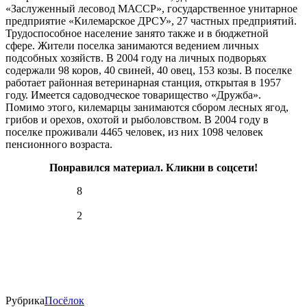
№544
«Заслуженный лесовод МАССР», государственное унитарное
-0°
Марий Эл, р-н Килемарский,
предприятие «Килемарское ДРСУ», 27 частных предприятий.
740
пгт Килемары, садоводческое
Трудоспособное население занято также и в бюджетной
12:03:0301001:74
зу
нет
93%
товарищество "Дружба",
сфере. Жители поселка занимаются ведением личных
6.6
уч351
подсобных хозяйств. В 2004 году на личных подворьях
272°
Марий Эл, р-н Килемарский,
содержали 98 коров, 40 свиней, 40 овец, 153 козы. В поселке
пгт Килемары, садоводческое
12:03:0301001:364
зу
нет
работает районная ветеринарная станция, открытая в 1957
товарищество "Дружба",
году. Имеется садоводческое товарищество «Дружба».
уч478
17.02
Помимо этого, килемарцы занимаются сбором лесных ягод,
06:00
Марий Эл, р-н Килемарский,
грибов и орехов, охотой и рыболовством. В 2004 году в
пгт Килемары, садоводческое
-0.2°
12:03:0301001:365
зу
нет
поселке проживали 4465 человек, из них 1098 человек
товарищество "Дружба",
739
пенсионного возраста.
уч479
92%
Марий Эл, р-н Килемарский,
7
Понравился материал. Кликни в соцсети!
пгт Килемары, садоводческое
280°
12:03:0301001:267
зу
нет
товарищество "Дружба, уч
8
553
Марий Эл, р-н Килемарский,
17.02
2
пгт Килемары, садоводческой
12:03:0301001:71
зу
нет
09:00
товарищество "Дружба", уч
-0.7°
564
738
Марий Эл, р-н Килемарский,
89%
пгт Килемары, садоводческой
12:03:0301001:69
зу
нет
7.4
товарищество "Дружба", уч
283°
586
Рубрика
Посёлок
Марий Эл, р-н Килемарский,