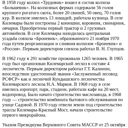
280
В 1958 году колхоз «Трудовик» вошел в состав колхоза
752
Марий Эл, р-н Килемарский,
«Большевик». На колхозных фермах содержали 56 голов
88%
пгт Килемары, садоводческое
крупного рогатого скота, более 20 свиней, 50 овец, 70 голов
7.6
12:03:0301001:16
зу
нет
товарищество "Дружба", уч
кур. В колхозе имелись 13 лошадей, работала кузница. В селе
245°
325
Килемары были построены 2 конюшни, коровник, свинарник,
Марий Эл, р-н Килемарский,
овчарня. Приобретены первый трактор и 2 грузовых
пгт Килемары, садоводческое
автомобиля. В селе Килемары находилась центральная
12:03:0301001:8
зу
нет
15.02
товарищество "Дружба", уч
усадьба совхоза «Броневик», образованного 21 ноября 1970
21:00
413
года путем реорганизации и слияния колхозов «Броневик» и
-1°
Марий Эл, р-н Килемарский,
«Россия». Первым директором совхоза работал В. Н. Глупцов.
750
пгт Килемары, садоводческое
12:03:0301001:9
зу
нет
товарищество "Дружба", уч
90%
В 1962 году в 291 хозяйстве проживали 1265 человек. В 1965
519
7.3
году был организован Килемарский лесхоз в составе 4
257°
Марий Эл, р-н Килемарский,
лесничеств. Первым директором работал Г.Т. Калинин,
пгт Килемары, садоводческое
12:03:0301001:7
зу
нет
впоследствии удостоенный звания «Заслуженный лесовод
товарищество "Дружба", уч
РСФСР» как и лесничий Кундышского лесничества
571
16.02
Килемарского лесхоза Н.А. Марков. В 1968 году в селе
Марий Эл, р-н Килемарский,
00:00
имелись аэропорт, парк, стадион, работали кафе на 20 мест,
пгт Килемары, садоводческое
0.3°
12:03:0301001:13
зу
нет
водопровод. Было начато строительство маслозавода, в 1968
товарищество "Дружба", уч
749
году — строительство комбината бытового обслуживания по
598
89%
улице Садовой. В 1970 году отвели земли под строительство
Марий Эл, р-н Килемарский,
7
трассы Килемары-Красный Мост, начали строительство
пгт Килемары, садоводческое
12:03:0301001:12
зу
нет
286°
товарищество "Дружба", уч
первого микрорайона.
599
Указом Президиума Верховного Совета МАССР от 25 октября
Марий Эл, р-н Килемарский,