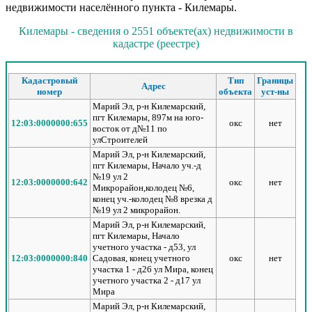
недвижимости населённого пункта - Килемары.
Килемары - сведения о 2551 объекте(ах) недвижимости в
кадастре (реестре)
Кадастровый
Тип
Границы
Адрес
номер
объекта
уст-ны
Марий Эл, р-н Килемарский,
пгт Килемары, 897м на юго-
12:03:0000000:655
окс
нет
восток от д№11 по
улСтроителей
Марий Эл, р-н Килемарский,
пгт Килемары, Начало уч.-д
№19 ул 2
12:03:0000000:642
окс
нет
Микрорайон,колодец №6,
конец уч.-колодец №8 врезка д
№19 ул 2 микрорайон.
Марий Эл, р-н Килемарский,
пгт Килемары, Начало
учетного участка - д53, ул
12:03:0000000:840
Садовая, конец учетного
окс
нет
участка 1 - д26 ул Мира, конец
учетного участка 2 - д17 ул
Мира
Марий Эл, р-н Килемарский,