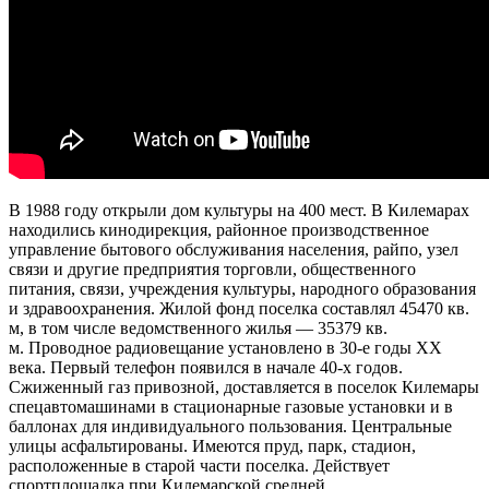
425
Марий Эл, р-н Килемарский,
пгт Килемары, садоводческое
12:03:0301001:406
зу
нет
16.02
товарищество "Дружба", уч №
12:00
446
1.1°
Марий Эл, р-н Килемарский,
750
пгт Килемары, садоводческое
12:03:0301001:404
зу
нет
89%
товарищество "Дружба", уч №
4.2
528
273°
Марий Эл, р-н Килемарский,
пгт Килемары, садоводческое
12:03:0301001:397
зу
нет
В 1988 году открыли дом культуры на 400 мест. В Килемарах
товарищество "Дружба", уч №
находились кинодирекция, районное производственное
529
16.02
управление бытового обслуживания населения, райпо, узел
Марий Эл, р-н Килемарский,
15:00
связи и другие предприятия торговли, общественного
пгт Килемары, садоводческое
0.8°
12:03:0301001:384
зу
нет
питания, связи, учреждения культуры, народного образования
товарищество "Дружба", уч №
749
555
и здравоохранения. Жилой фонд поселка составлял 45470 кв.
86%
м, в том числе ведомственного жилья — 35379 кв.
Марий Эл, р-н Килемарский,
3.5
пгт Килемары, садоводческое
м. Проводное радиовещание установлено в 30-е годы XX
259°
12:03:0301001:403
зу
нет
товарищество "Дружба", уч
века. Первый телефон появился в начале 40-х годов.
№269а
Сжиженный газ привозной, доставляется в поселок Килемары
Марий Эл, р-н Килемарский,
спецавтомашинами в стационарные газовые установки и в
16.02
пгт Килемары, садоводческое
баллонах для индивидуального пользования. Центральные
12:03:0301001:402
зу
нет
18:00
товарищество "Дружба", уч
улицы асфальтированы. Имеются пруд, парк, стадион,
0.7°
№295а
расположенные в старой части поселка. Действует
748
Марий Эл, р-н Килемарский,
спортплощадка при Килемарской средней