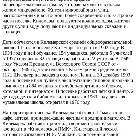
89%
пгт Килемары, садоводческое
общеобразовательной школе, которая находится в новом
12:03:0301001:409
зу
нет
товарищество "Дружба", уч
4
жилом микрорайоне. Жители микрорайона и улиц,
№340
243°
расположенных в восточной, более современной по застройке
Марий Эл, р-н Килемарский,
части поселка Килемары, пользуются водопроводом, жители
пгт Килемары, садоводческое
12:03:0301001:395
зу
нет
других улиц воду получают из индивидуальных скважин и
товарищество "Дружба", уч
16.02
колодцев.
№370
21:00
Марий Эл, р-н Килемарский,
0.8°
Дети обучаются в Килемарской средней общеобразовательной
пгт Килемары, садоводческое
745
12:03:0301001:407
зу
нет
школе. Школа в поселке Килемары открыта в 1902 году. В
товарищество "Дружба", уч
95%
1934 году в ней обучались 154 учащихся, работали 5 учителей,
№408
4.5
в 1957 году было 325 учащихся, работали 22 учителя. В 1949
Марий Эл, р-н Килемарский,
230°
году Указом Президиума Верховного Совета СССР от 4
пгт Килемары, садоводческое
12:03:0301001:396
зу
нет
октября 1949 года учительница Килемарской средней школы
товарищество "Дружба", уч
Н.И. Штельтер награждена орденом Ленина. 30 декабря 1993
№442
года в поселке был пущен в эксплуатацию типовой школьный
17.02
Марий Эл, р-н Килемарский,
комплекс на 864 учащихся с клубно-спортивным блоком,
00:00
пгт Килемары, садоводческое
12:03:0301001:408
зу
нет
товарищество "Дружба", уч
котельной и интернатом. В поселке работают детский центр, 2
1.1°
№4а
детсада, детская библиотека, открытая в 1969 году, детская
742
музыкальная школа, открытая в 1976 году.
96%
Марий Эл, р-н Килемарский,
пгт Килемары, садоводческое
5.9
12:03:0301001:265
зу
нет
товарищество "Дружба", уч
На территории поселка Килемары работают 12 магазинов,
245°
№501
кафе, аптека, принадлежащие частным предпринимателям. В
Марий Эл, р-н Килемарский,
Килемарах работают производственный строительный
пгт Килемары, садоводческое
кооператив «Килемарская ПМК», Килемарский лесхоз,
17.02
12:03:0301001:410
зу
нет
товарищество "Дружба", уч
который возглавляет И.Я. Мошкин, удостоенный звания
03:00