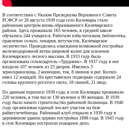
Марий Эл, р-н Килемарский,
12:03:3101008:138
пгт Килемары, пер Луговой, д
окс
нет
15.02
4
03:00
В соответствии с Указом Президиума Верховного Совета
Марий Эл, р-н Килемарский,
-7.1°
РСФСР от 26 августа 1939 года село Килемары стало
12:03:3101008:384
пгт Килемары, пер Луговой, д
зу
нет
764
районным центром вновь образованного Килемарского
4, кв 1
91%
района. Здесь проживали 165 человек, в средней школе
Марий Эл, р-н Килемарский,
3.9
обучались 244 учащихся. Работали изба-читальня, библиотека,
12:03:3101008:135
пгт Килемары, пер Луговой, д
зу
нет
269°
4, кв 2
правление сельпо, пекарня, ветучасток, Килемарское
лесничество. Проводились изыскания возможной постройки
Марий Эл, р-н Килемарский,
железнодорожной ветки широкой колеи для освоения
12:03:3101008:124
пгт Килемары, пер. Луговой, д
зу
нет
1/2
15.02
Килемарского лесного массива. В 1933 году была
06:00
организована сельхозартель «Трудовик». В 1937 году в нее
Марий Эл, р-н Килемарский,
-6.3°
12:03:3101008:113
пгт Килемары, пер. Луговой, д
зу
нет
входили 107 человек из 25 дворов. Имелись 3
1/3
763
зернохранилища, 2 конюшни, ток, 8 овинов и риг. Колхоз
90%
имел 12 лошадей. На крестьянских подворьях содержали 24
Марий Эл, р-н Килемарский,
12:03:3101008:92
пгт Килемары, пер. Луговой, д
зу
нет
3.7
головы крупного рогатого скота, 18 свиней, 21 овцу.
2 "б"
249°
По данным переписи 1939 года, в селе Килемары проживали
Марий Эл, р-н Килемарский,
12:03:3101008:122
пгт Килемары, пер. Луговой, д
зу
нет
220 человек, в том числе 130 мужчин и 90 женщин. В 1939
2/3
году было начато строительство районной больницы. В 1940
15.02
году организован единый зоо-вет участок на базе
Марий Эл, р-н Килемарский,
09:00
12:03:3101008:104
пгт Килемары, пер. Луговой, д
зу
нет
райветлечебницы. Районный клуб открыли в 1939 году в
-5.7°
3,кв.3
деревянном здании церкви постройки 1898 года. В 1945 году
762
Марий Эл, р-н Килемарский,
в селе Килемары построили пожарное депо.
89%
пгт Килемары, позиция №8