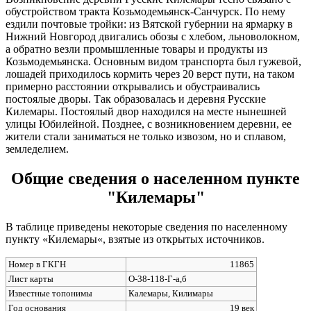
обустройством тракта Козьмодемьянск-Санчурск. По нему
ездили почтовые тройки: из Вятской губернии на ярмарку в
Нижний Новгород двигались обозы с хлебом, льноволокном,
а обратно везли промышленные товары и продукты из
Козьмодемьянска. Основным видом транспорта был гужевой,
лошадей приходилось кормить через 20 верст пути, на таком
примерно расстоянии открывались и обустраивались
постоялые дворы. Так образовалась и деревня Русские
Килемары. Постоялый двор находился на месте нынешней
улицы Юбилейной. Позднее, с возникновением деревни, ее
жители стали заниматься не только извозом, но и сплавом,
земледелием.
Общие сведения о населенном пункте
"Килемары"
В таблице приведены некоторые сведения по населенному
пункту «Килемары«, взятые из открытых источников.
Номер в ГКГН
11865
Лист карты
O-38-118-Г-а,б
Известные топонимы
Калемары, Килимары
Год основания
19 век