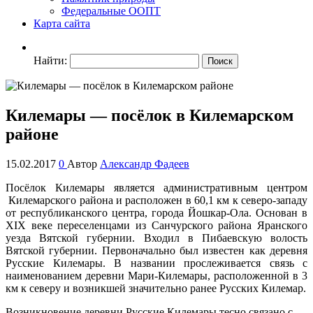
Федеральные ООПТ
Карта сайта
Найти:
Килемары — посёлок в Килемарском
районе
15.02.2017
0
Автор
Александр Фадеев
Посёлок Килемары является административным центром
Килемарского района и расположен в 60,1 км к северо-западу
от республиканского центра, города Йошкар-Ола. Основан в
XIX веке переселенцами из Санчурского района Яранского
уезда Вятской губернии. Входил в Пибаевскую волость
Вятской губернии. Первоначально был известен как деревня
Русские Килемары. В названии прослеживается связь с
наименованием деревни Мари-Килемары, расположенной в 3
км к северу и возникшей значительно ранее Русских Килемар.
Возникновение деревни Русские Килемары тесно связано с