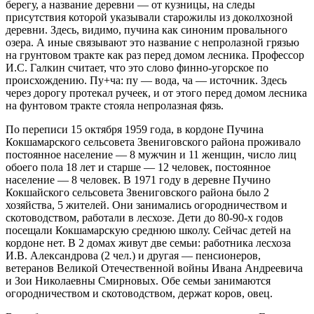
берегу, а название деревни — от кузницы, на следы
присутствия которой указывали старожилы из доколхозной
деревни. Здесь, видимо, пучина как синоним провального
озера. А иные связывают это название с непролазной грязью
на грунтовом тракте как раз перед домом лесника. Профессор
И.С. Галкин считает, что это слово финно-угорское по
происхождению. Пу+ча: пу — вода, ча — источник. Здесь
через дорогу протекал ручеек, и от этого перед домом лесника
на фунтовом тракте стояла непролазная фязь.
По переписи 15 октября 1959 года, в кордоне Пучина
Кокшамарского сельсовета Звениговского района проживало
постоянное население — 8 мужчин и 11 женщин, число лиц
обоего пола 18 лет и старше — 12 человек, постоянное
население — 8 человек. В 1971 году в деревне Пучино
Кокшайского сельсовета Звениговского района было 2
хозяйства, 5 жителей. Они занимались огородничеством и
скотоводством, работали в лесхозе. Дети до 80-90-х годов
посещали Кокшамарскую среднюю школу. Сейчас детей на
кордоне нет. В 2 домах живут две семьи: работника лесхоза
И.В. Александрова (2 чел.) и другая — пенсионеров,
ветеранов Великой Отечественной войны Ивана Андреевича
и Зои Николаевны Смирновых. Обе семьи занимаются
огородничеством и скотоводством, держат коров, овец.