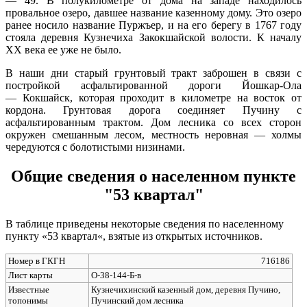
— 49. В полукилометре от дома на западе находилось
провальное озеро, давшее название казенному дому. Это озеро
ранее носило название Пуржъер, и на его берегу в 1767 году
стояла деревня Кузнечиха Закокшайской волости. К началу
XX века ее уже не было.
В наши дни старый грунтовый тракт заброшен в связи с
постройкой асфальтированной дороги Йошкар-Ола
— Кокшайск, которая проходит в километре на восток от
кордона. Грунтовая дорога соединяет Пучину с
асфальтированным трактом. Дом лесника со всех сторон
окружен смешанным лесом, местность неровная — холмы
чередуются с болотистыми низинами.
Общие сведения о населенном пункте
"53 квартал"
В таблице приведены некоторые сведения по населенному
пункту «53 квартал«, взятые из открытых источников.
Номер в ГКГН
716186
Лист карты
O-38-144-Б-в
Известные
Кузнечихинский казенный дом, деревня Пучино,
топонимы
Пучинский дом лесника