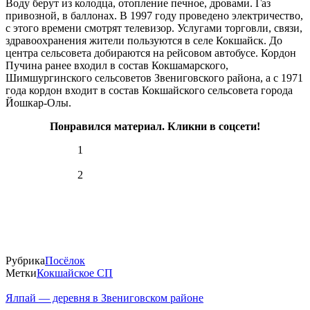
Воду берут из колодца, отопление печное, дровами. Газ
привозной, в баллонах. В 1997 году проведено электричество,
с этого времени смотрят телевизор. Услугами торговли, связи,
здравоохранения жители пользуются в селе Кокшайск. До
центра сельсовета добираются на рейсовом автобусе. Кордон
Пучина ранее входил в состав Кокшамарского,
Шимшургинского сельсоветов Звениговского района, а с 1971
года кордон входит в состав Кокшайского сельсовета города
Йошкар-Олы.
Понравился материал. Кликни в соцсети!
1
2
Рубрика
Посёлок
Метки
Кокшайское СП
Ялпай — деревня в Звениговском районе