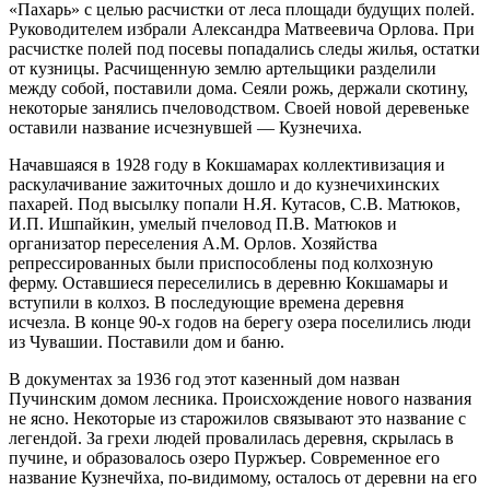
«Пахарь» с целью расчистки от леса площади будущих полей.
Руководителем избрали Александра Матвеевича Орлова. При
расчистке полей под посевы попадались следы жилья, остатки
от кузницы. Расчищенную землю артельщики разделили
между собой, поставили дома. Сеяли рожь, держали скотину,
некоторые занялись пчеловодством. Своей новой деревеньке
оставили название исчезнувшей — Кузнечиха.
Начавшаяся в 1928 году в Кокшамарах коллективизация и
раскулачивание зажиточных дошло и до кузнечихинских
пахарей. Под высылку попали Н.Я. Кутасов, С.В. Матюков,
И.П. Ишпайкин, умелый пчеловод П.В. Матюков и
организатор переселения A.M. Орлов. Хозяйства
репрессированных были приспособлены под колхозную
ферму. Оставшиеся переселились в деревню Кокшамары и
вступили в колхоз. В последующие времена деревня
исчезла. В конце 90-х годов на берегу озера поселились люди
из Чувашии. Поставили дом и баню.
В документах за 1936 год этот казенный дом назван
Пучинским домом лесника. Происхождение нового названия
не ясно. Некоторые из старожилов связывают это название с
легендой. За грехи людей провалилась деревня, скрылась в
пучине, и образовалось озеро Пуржъер. Современное его
название Кузнечйха, по-видимому, осталось от деревни на его