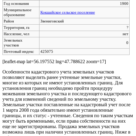
Год основания
1900
Муниципальное
Кокшайское сельское поселение
образование
Район
Звениговский
Территория, га
?
Население, чел
нет
Земельных
0
участков
Почтовый индекс
425075
[leaflet-map lat=56.197552 lng=47.788622 zoom=17]
Особенности кадастрового учета земельных участков
позволяют выделить ранее учтенные земельные участки,
многие из которых не имеют установленных границ. Для
установления границ необходимо пройти процедуру
межевания земельного участка и последующего кадастрового
учета для изменений сведений по земельному участку.
Земельные участки поставленные на кадастровый учет после
1 марта 2008 года обязательно имеют установленные
границы, и их статус - учтенные. Сведения по таким участкам
могут быть временными, если права собственности на них
еще не зарегистрированы. Продажа земельных участков
возможна лишь при наличии установленных границ. Ниже в