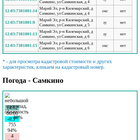
Самкино, ул Самкинская, д 4
Марий Эл, р-н Килемарский, д
12:03:7301001:14
окс
нет
Самкино, ул Самкинская, д 4
Марий Эл, р-н Килемарский, д
12:03:7301001:9
зу
нет
Самкино, ул Самкинская, д 5
Марий Эл, р-н Килемарский, д
12:03:7301001:13
зу
нет
Самкино, ул Самкинская, д 6
Марий Эл, р-н Килемарский, д
12:03:7301001:15
окс
нет
Самкино, ул Самкинская, д 6
Марий Эл, р-н Килемарский, д
12:03:7301001:3
зу
да
Самкино
* - для просмотра кадастровой стоимости и других
Марий Эл, р-н Килемарский, д
характеристик, кликаем на кадастровый номер.
12:03:7301001:4
зу
да
Самкино
Марий Эл, р-н Килемарский, д
Погода - Самкино
12:03:7301001:5
зу
да
Самкино
Марий Эл, р-н Килемарский, д
12:03:7301001:6
зу
да
Самкино
Марий Эл, р-н Килемарский, д
12:03:7301001:7
зу
да
Самкино
14.02
Марий Эл, р-н Килемарский, д
06:00
Самкино, в границах
-0.3°
12:03:7301001:12
зу
да
кадастрового квартала
755
12:03:7301001
94%
Марий Эл, р-н Килемарский, д
4
12:03:7301001:1
зу
да
Самкино, ул Самкинская, уч 16