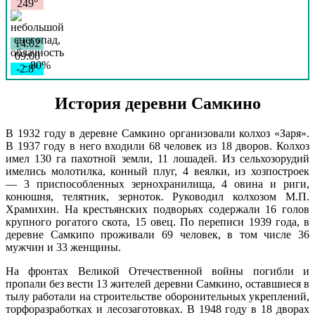
249°
Марий Эл, р-н Килемарский, д
12:03:7301001:2
зу
да
Самкино, ул Самкинская, уч 2а
14.02
09:00
-2.8°
757
94%
История деревни Самкино
4.6
288°
В 1932 году в деревне Самкино организовали колхоз «Заря».
В 1937 году в него входили 68 человек из 18 дворов. Колхоз
имел 130 га пахотной земли, 11 лошадей. Из сельхозорудий
14.02
имелись молотилка, конный плуг, 4 веялки, из хозпостроек
12:00
— 3 приспособленных зернохранилища, 4 овина и риги,
-2.8°
конюшня, телятник, зерноток. Руководил колхозом М.П.
759
Храмихин. На крестьянских подворьях содержали 16 голов
91%
крупного рогатого скота, 15 овец. По переписи 1939 года, в
4.8
деревне Самкипо проживали 69 человек, в том числе 36
299°
мужчин и 33 женщины.
На фронтах Великой Отечественной войны погибли и
14.02
пропали без вести 13 жителей деревни Самкино, оставшиеся в
15:00
тылу работали на строительстве оборонительных укреплений,
-4°
торфоразработках и лесозаготовках. В 1948 году в 18 дворах
760