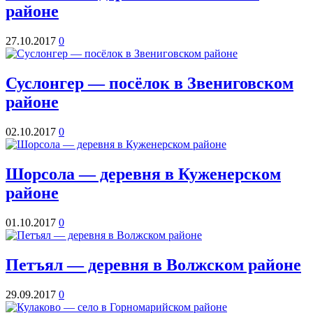
0.3°
районе
749
89%
7
27.10.2017
0
286°
Суслонгер — посёлок в Звениговском
16.02
районе
03:00
1°
749
02.10.2017
0
92%
7.4
293°
Шорсола — деревня в Куженерском
районе
16.02
06:00
01.10.2017
0
-0.6°
750
87%
Петъял — деревня в Волжском районе
6.1
304°
29.09.2017
0