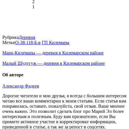
2
00:00
1
-7.7°
764
86%
3.9
281°
Рубрика
Деревня
Метки
O-38-118-Б-в
ГП Килемары
15.02
03:00
Мари-Килемары — деревня в Килемарском районе
-7.1°
764
Малый Шудугуж — деревня в Килемарском районе
91%
3.9
Об авторе
269°
Александр Фадеев
15.02
Дорогие читатели и мои друзья, я всегда с большим интересом
06:00
читаю все ваши комментарии к моим статьям. Если статья вам
-6.3°
понравилась, оставьте, пожалуйста, свой отзыв. Ваше мнение
763
очень важно. Это позволит сделать блог про Марий Эл более
90%
интересным и полезным. Буду вам признателен, если Вы
3.7
примите активное участие в корректировке информации,
249°
приведенной в статье, а так же за репост в соцсетях.