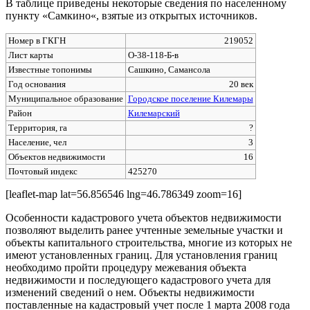
В таблице приведены некоторые сведения по населенному
пункту «Самкино«, взятые из открытых источников.
Номер в ГКГН
219052
Лист карты
O-38-118-Б-в
Известные топонимы
Сашкино, Самансола
Год основания
20 век
Муниципальное образование
Городское поселение Килемары
Район
Килемарский
Территория, га
?
Население, чел
3
Объектов недвижимости
16
Почтовый индекс
425270
[leaflet-map lat=56.856546 lng=46.786349 zoom=16]
Особенности кадастрового учета объектов недвижимости
позволяют выделить ранее учтенные земельные участки и
объекты капитального строительства, многие из которых не
имеют установленных границ. Для установления границ
необходимо пройти процедуру межевания объекта
недвижимости и последующего кадастрового учета для
изменений сведений о нем. Объекты недвижимости
поставленные на кадастровый учет после 1 марта 2008 года