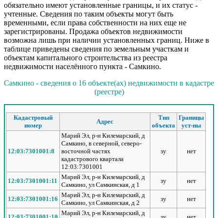
обязательно имеют установленные границы, и их статус -
учтенные. Сведения по таким объекты могут быть
временными, если права собственности на них еще не
зарегистрированы. Продажа объектов недвижимости
возможна лишь при наличии установленных границ. Ниже в
таблице приведены сведения по земельным участкам и
объектам капитального строительства из реестра
недвижимости населённого пункта - Самкино.
Самкино - сведения о 16 объекте(ах) недвижимости в кадастре
(реестре)
Кадастровый
Тип
Границы
Адрес
номер
объекта
уст-ны
Марий Эл, р-н Килемарский, д
Самкино, в северной, северо-
12:03:7301001:8
восточной частях
зу
нет
кадастрового квартала
12:03:7301001
Марий Эл, р-н Килемарский, д
12:03:7301001:11
зу
нет
Самкино, ул Самкинская, д 1
Марий Эл, р-н Килемарский, д
12:03:7301001:16
зу
нет
Самкино, ул Самкинская, д 2
Марий Эл, р-н Килемарский, д
12:03:7301001:10
зу
нет