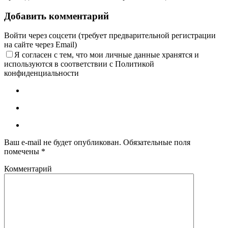
Добавить комментарий
15.02
09:00
Войти через соцсети (требует предварительной регистрации
-5.7°
на сайте через Email)
762
Я согласен с тем, что мои личные данные хранятся и
89%
используются в соответствии с Политикой
4.9
конфиденциальности
235°
15.02
12:00
-4.3°
759
91%
Ваш e-mail не будет опубликован.
Обязательные поля
6
помечены
*
232°
Комментарий
15.02
15:00
-2.7°
756
90%