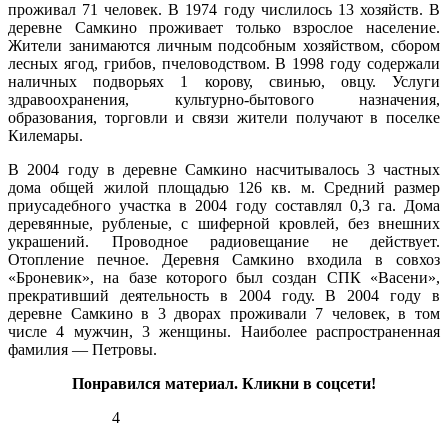
проживал 71 человек. В 1974 году числилось 13 хозяйств. В
82%
деревне Самкино проживает только взрослое население.
4.6
Жители занимаются личным подсобным хозяйством, сбором
296°
лесных ягод, грибов, пчеловодством. В 1998 году содержали
наличных подворьях 1 корову, свинью, овцу. Услуги
здравоохранения, культурно-бытового назначения,
14.02
образования, торговли и связи жители получают в поселке
18:00
Килемары.
-7.5°
762
В 2004 году в деревне Самкино насчитывалось 3 частных
80%
дома общей жилой площадью 126 кв. м. Средний размер
4.7
приусадебного участка в 2004 году составлял 0,3 га. Дома
292°
деревянные, рубленые, с шиферной кровлей, без внешних
украшений. Проводное радиовещание не действует.
Отопление печное. Деревня Самкино входила в совхоз
14.02
«Броневик», на базе которого был создан СПК «Васени»,
21:00
прекративший деятельность в 2004 году. В 2004 году в
-8.1°
деревне Самкино в 3 дворах проживали 7 человек, в том
763
числе 4 мужчин, 3 женщины. Наиболее распространенная
88%
фамилия — Петровы.
4.4
290°
Понравился материал. Кликни в соцсети!
4
15.02