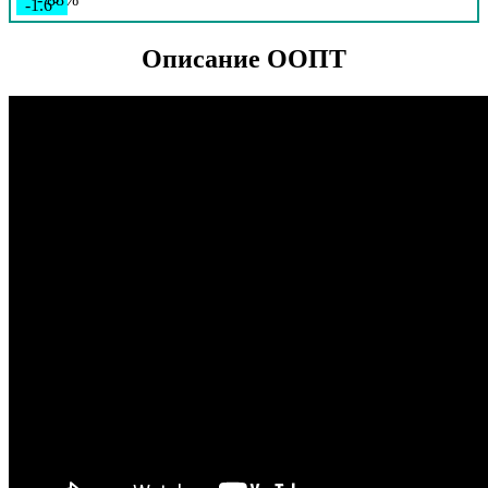
-1.6°
759
93%
Описание ООПТ
6.4
208°
14.02
12:00
-0.7°
759
98%
5.1
259°
14.02
15:00
-2.4°
760
92%
5.6
285°