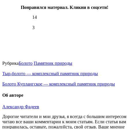
92%
Понравился материал. Кликни в соцсети!
4.5
258°
14
3
15.02
12:00
-6.2°
763
93%
6.1
241°
Рубрика
Болото
Памятник природы
Тыр-болото — комплексный памятник природы
15.02
Болото Куплангское — комплексный памятник природы
15:00
-5.8°
760
Об авторе
94%
6.8
Александр Фадеев
234°
Дорогие читатели и мои друзья, я всегда с большим интересом
читаю все ваши комментарии к моим статьям. Если статья вам
15.02
понравилась, оставьте, пожалуйста, свой отзыв. Ваше мнение