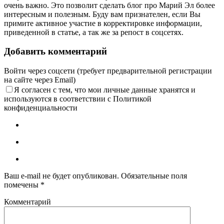
18:00
очень важно. Это позволит сделать блог про Марий Эл более
-4.9°
интересным и полезным. Буду вам признателен, если Вы
757
примите активное участие в корректировке информации,
88%
приведенной в статье, а так же за репост в соцсетях.
7.9
232°
Добавить комментарий
Войти через соцсети (требует предварительной регистрации
15.02
на сайте через Email)
21:00
Я согласен с тем, что мои личные данные хранятся и
-3.3°
используются в соответствии с Политикой
753
конфиденциальности
91%
8.9
246°
16.02
00:00
Ваш e-mail не будет опубликован.
Обязательные поля
-1.2°
помечены
*
750
92%
Комментарий
9.2
266°