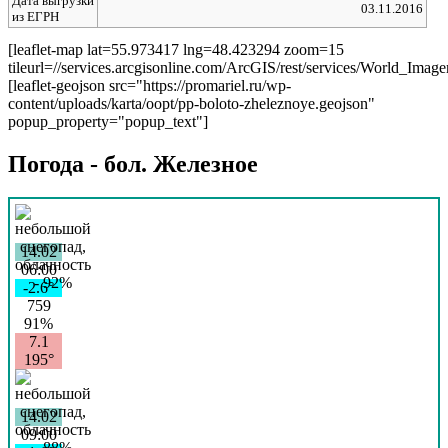
Дата выгрузки
03.11.2016
из ЕГРН
[leaflet-map lat=55.973417 lng=48.423294 zoom=15
tileurl=//services.arcgisonline.com/ArcGIS/rest/services/World_Imag
[leaflet-geojson src="https://promariel.ru/wp-
content/uploads/karta/oopt/pp-boloto-zheleznoye.geojson"
popup_property="popup_text"]
Погода - бол. Железное
14.02
06:00
-2.6°
759
91%
7.1
195°
14.02
09:00