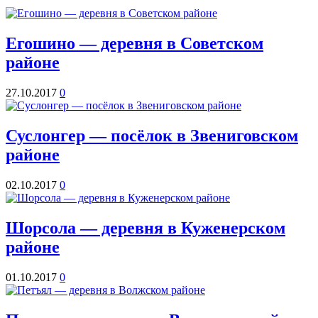
5.8
295°
Егошино — деревня в Советском
районе
16.02
12:00
0.6°
27.10.2017
0
751
98%
5.1
Суслонгер — посёлок в Звениговском
283°
районе
16.02
02.10.2017
0
15:00
-0.1°
751
Шорсола — деревня в Куженерском
90%
4.7
районе
273°
01.10.2017
0
16.02
18:00