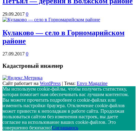
Петъял — деревня в Волжском районе
-0.5°
750
92%
29.09.2017
0
4.3
258°
Кулаково — село в Горномарийском
районе
16.02
21:00
0.7°
27.09.2017
0
748
94%
Кадастровый инженер
5
244°
Сайт работает на
WordPress
|
Тема:
Envo Magazine
Мы используем cookie-файлы, чтобы получить статистику,
17.02
которая помогает нам обеспечивать вас лучшим контентом.
00:00
Вы можете прочитать подробнее о cookie-файлах или
0.7°
изменить настройки браузера. Отключение cookie-файлов
745
может привести к неполадкам в работе сайта. Продолжая
96%
пользоваться сайтом без изменения настроек, вы даете
5.7
согласие на использование ваших cookie-файлов. Это
236°
совершенно безопасно!
Соглашаюсь