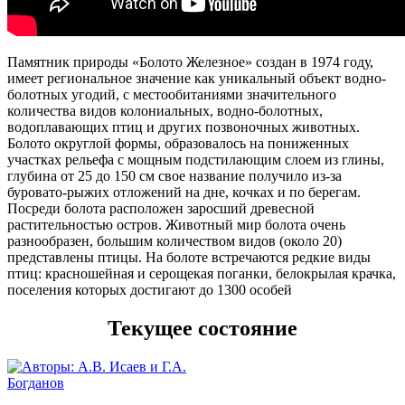
14.02
18:00
-3.9°
Памятник природы «Болото Железное» создан в 1974 году,
762
имеет региональное значение как уникальный объект водно-
92%
болотных угодий, с местообитаниями значительного
6
количества видов колониальных, водно-болотных,
289°
водоплавающих птиц и других позвоночных животных.
Болото округлой формы, образовалось на пониженных
участках рельефа с мощным подстилающим слоем из глины,
14.02
глубина от 25 до 150 см свое название получило из-за
21:00
буровато-рыжих отложений на дне, кочках и по берегам.
-8.1°
Посреди болота расположен заросший древесной
763
растительностью остров. Животный мир болота очень
83%
разнообразен, большим количеством видов (около 20)
5.3
представлены птицы. На болоте встречаются редкие виды
288°
птиц: красношейная и серощекая поганки, белокрылая крачка,
поселения которых достигают до 1300 особей
15.02
Текущее состояние
00:00
-9.6°
764
83%
4.5