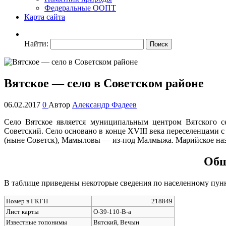
Федеральные ООПТ
Карта сайта
Найти:
Вятское — село в Советском районе
06.02.2017
0
Автор
Александр Фадеев
Село Вятское является муниципальным центром Вятского се
Советский. Село основано в конце XVIII века переселенцами с
(ныне Советск), Мамыловы — из-под Малмыжа. Марийское назв
Общ
В таблице приведены некоторые сведения по населенному пунк
Номер в ГКГН
218849
Лист карты
O-39-110-В-а
Известные топонимы
Вятский, Вечын