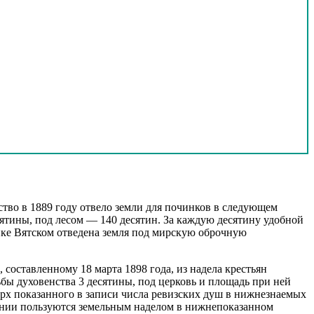
зу
нет
окс
нет
зу
нет
нец №2 - 8 метров на север от да №4, ул Дружбы
окс
нет
окс
нет
окс
нет
зу
нет
зу
нет
окс
нет
окс
нет
окс
нет
окс
нет
зу
нет
ство в 1889 году отвело земли для починков в следующем
окс
нет
сятины, под лесом — 140 десятин. За каждую десятину удобной
зу
нет
чинке Вятском отведена земля под мирскую оброчную
зу
нет
окс
нет
составленному 18 марта 1898 года, из надела крестьян
окс
нет
ьбы духовенства 3 десятины, под церковь и площадь при ней
окс
нет
ерх показанного в записи числа ревизских душ в нижнезнаемых
окс
нет
вании пользуются земельным наделом в нижнепоказанном