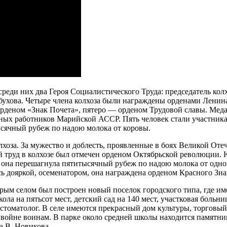
24А
среди них два Героя Социалистического Труда: председатель ко
ухова. Четыре члена колхоза были награждены орденами Ленина
рденом «Знак Почета», пятеро — орденом Трудовой славы. Меда
ных работников Марийской АССР. Пять человек стали участника
ысячный рубеж по надою молока от коровы.
хоза. За мужество и доблесть, проявленные в боях Великой От
 труд в колхозе был отмечен орденом Октябрьской революции. 
у она перешагнула пятитысячный рубеж по надою молока от одн
ь дояркой, осеменатором, она награждена орденом Красного Зн
арым селом был построен новый поселок городского типа, где име
ла на пятьсот мест, детский сад на 140 мест, участковая больни
 стоматолог. В селе имеются прекрасный дом культуры, торговый 
войне воинам. В парке около средней школы находится памятни
а В. Новикова.