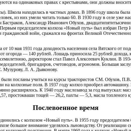
ьзуются на одинаковых правах с крестьянами, они должны вноси
ссы). Школа находилась в частных домах. В 1896 году школа была
ловек, из них умели читать только 60. В 1930 году в селе уже н
ч Бастраков, Александр Иванович Обухов, двадцатипятитысячн
Первым председателем колхоза «Новый путь» был избран Петр И
 гражданской войн, сражался на фронтах Великой Отечественно
т 10 мая 1931 года доходность населения села Вятского от подсо
 от огорода — 140 рублей. Лошадь приносила 25 рублей дохода, 
 семилетнюю, директором стал Павел Алексеевич Куклин. В 1934
дседателей, бригадиров, счетоводов, агрономов. Большая заслу
А
. Музурову, Л. А. Дьяконову.
 были посланы учиться на курсы трактористов СМ. Обухов, П.В.
 на колхозные поля. В 1937 году колхоз приобрел автомашину. В
нно расширялось. К 1940 году маслозавод за год выпускал: мас
7, простокваши тощей — 26,2, пахты — 5,3, масла топленого к
А
Послевоенное время
единились с колхозом «Новый путь». В 1955 году председателем
А
лхозе большое внимание уделялось льноводству. От реализации 
от колхозной подстанции. В марте 1960 года к колхозу «Новый