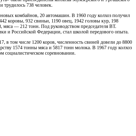
и трудилось 738 человек.
зу
нет
зу
нет
рновых комбайнов, 20 автомашин. В 1960 году колхоз получил
зу
нет
442 коровы, 932 свиньи, 1190 овец, 1942 головы кур, 198
зу
нет
, мяса — 212 тонн. Под руководством председателя ВТ.
окс
нет
лики и Российской Федерации, стал школой передового опыта.
зу
нет
7, в том числе 1200 коров, численность свиней довели до 8800
окс
нет
рству 1574 тонны мяса и 5817 тонн молока. В 1967 году колхоз
зу
нет
ном социалистическом соревновании.
зу
нет
окс
нет
зу
нет
зу
нет
окс
нет
зу
нет
зу
нет
окс
нет
окс
нет
зу
нет
зу
нет
окс
нет
зу
нет