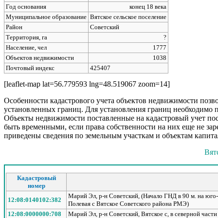
Год основания
конец 18 века
Муниципальное образование
Вятское сельское поселение
Район
Советский
Территория, га
?
Население, чел
1777
Объектов недвижимости
1038
Почтовый индекс
425407
[leaflet-map lat=56.779593 lng=48.519067 zoom=14]
Особенности кадастрового учета объектов недвижимости позво
установленных границ. Для установления границ необходимо 
Объекты недвижимости поставленные на кадастровый учет посл
быть временными, если права собственности на них еще не з
приведены сведения по земельным участкам и объектам капитал
Вятс
Кадастровый
номер
Марий Эл, р-н Советский, (Начало ГНД в 90 м. на юго-в
12:08:0140102:382
Полевая с Вятское Советского района РМЭ)
12:08:0000000:708
Марий Эл, р-н Советский, Вятское с, в северной част