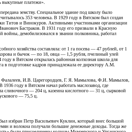
зу
нет
ть выкупные платежи».
окс
нет
 передана земству. Специальное здание под школу было
зу
нет
асчитывалось 353 человека. В 1929 году в Вятском был создан
окс
нет
ики Титов и Винокуров. Активными участниками организации
окс
нет
ванович Бастраков. В 1931 году его призвали в Красную
зу
нет
й войны, демобилизовался в звании полковника, работал
окс
нет
зу
нет
бного хозяйства составляла: от 1 га посева — 47 рублей, от 1
зу
нет
корова и бычок — по 18, овца — 1,5 рубля, пчелиный улей
окс
нет
 году в Вятском открылась районная колхозная школа для
зу
нет
га в подготовке кадров принадлежала ее директору А.М.
зу
нет
окс
нет
 Фалалеев, И.В. Царегородцев, Г. Я. Мамылова, Ф.И. Мамылов,
зу
нет
 1936 году в Вятском начал работать маслозавод, где
зу
нет
ла сливочного — 204 ц, казеина кислотного — 31 ц, сырковой
зу
нет
ускового — 75,5 ц.
зу
нет
зу
нет
зу
нет
зу
нет
 был избран Петр Васильевич Куклин, который внес большой
зу
нет
семян и волокна получали большие денежные доходы. Тогда же
окс
нет
 путь» были присоединены колхозы Мумзерского и Ургашского