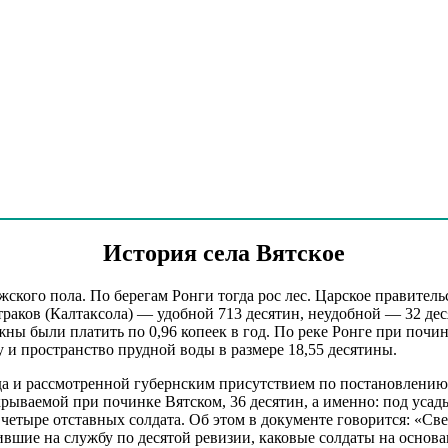
ло - 6 метров на юг-восток от д№4, ул Дружбы. Конец №1- д№4, ул Дружбы. Ко
История села Вятское
жского пола. По берегам Ронги тогда рос лес. Царское правитель
траков (Калтаксола) — удобной 713 десятин, неудобной — 32 де
олжны были платить по 0,96 копеек в год. По реке Ронге при по
и пространство прудной воды в размере 18,55 десятины.
да и рассмотренной губернским присутствием по постановлению, 
рываемой при починке Вятском, 36 десятин, а именно: под усад
четыре отставных солдата. Об этом в документе говорится: «Св
ившие на службу по десятой ревизии, каковые солдаты на осно