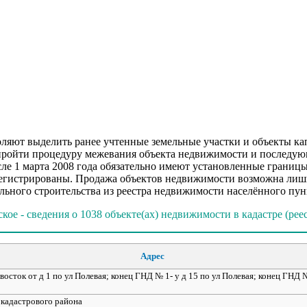
ляют выделить ранее учтенные земельные участки и объекты кап
пройти процедуру межевания объекта недвижимости и последующ
е 1 марта 2008 года обязательно имеют установленные границы,
арегистрированы. Продажа объектов недвижимости возможна лиш
ьного строительства из реестра недвижимости населённого пунк
кое - сведения о 1038 объекте(ах) недвижимости в кадастре (рее
Адрес
осток от д 1 по ул Полевая; конец ГНД № 1- у д 15 по ул Полевая; конец ГНД № 
и кадастрового района