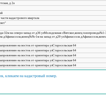
тская, д 2а
ий
 части кадастрового квартала
свет"
вода-32м на северо-запад от д36 улМолодежная сВятское,конец газопровода№1-
ола дАфанассола,конец№№-1м на запад от д29 улАфанассола дАфанассола,кон
 напровлению на восток от ориентира улСтаросельская 64
 напровлению на восток от ориентира улСтаросельская 64
 напровлению на восток от ориентира улСтаросельская 64
 напровлению на восток от ориентира улСтаросельская 64
 напровлению на восток от ориентира улСтаросельская 64
 напровлению на восток от ориентира улСтаросельская 64
 напровлению на восток от ориентира улСтаросельская 64
ик, кликаем на кадастровый номер.
 напровлению на восток от ориентира улСтаросельская 64
 напровлению на восток от ориентира улСтаросельская 64
 напровлению на восток от ориентира улСтаросельская 64
етрах по направлению на юго-восток от ориентира ул Мира, д 51
метрах по направлению на юго-восток от ориентира: улДружбы, д 10, гараж №9