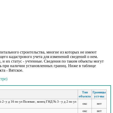
итального строительства, многие из которых не имеют
его кадастрового учета для изменений сведений о нем.
 и их статус - учтенные. Сведения по таким объекты могут
ь при наличии установленных границ. Ниже в таблице
та - Вятское.
стре)
Тип
Границы
объекта
уст-ны
2- у д 16 по ул Полевая ; конец ГНД № 3 - у д 2 по ул
окс
нет
окс
нет