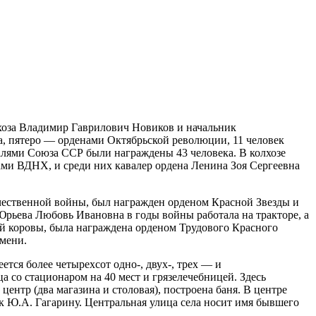
окс
нет
окс
нет
окс
нет
зу
нет
окс
нет
зу
нет
окс
нет
зу
нет
окс
нет
лхоза Владимир Гаврилович Новиков и начальник
, пятеро — орденами Октябрьской революции, 11 человек
зу
нет
лями Союза ССР были награждены 43 человека. В колхозе
окс
нет
ми ВДНХ, и среди них кавалер ордена Ленина Зоя Сергеевна
зу
нет
зу
нет
зу
нет
ечественной войны, был награжден орденом Красной Звезды и
Юрьева Любовь Ивановна в годы войны работала на тракторе, а
зу
нет
ой коровы, была награждена орденом Трудового Красного
зу
нет
амени.
окс
нет
зу
нет
ется более четырехсот одно-, двух-, трех — и
зу
нет
ца со стационаром на 40 мест и грязелечебницей. Здесь
центр (два магазина и столовая), построена баня. В центре
зу
нет
к Ю.А. Гагарину. Центральная улица села носит имя бывшего
зу
нет