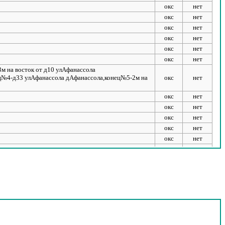
окс
нет
окс
нет
окс
нет
окс
нет
окс
нет
окс
нет
3м на восток от д10 улАфанассола
ец№4-д33 улАфанассола дАфанассола,конец№5-2м на
окс
нет
окс
нет
окс
нет
окс
нет
окс
нет
окс
нет
окс
нет
окс
нет
окс
нет
окс
нет
окс
нет
окс
нет
окс
нет
окс
нет