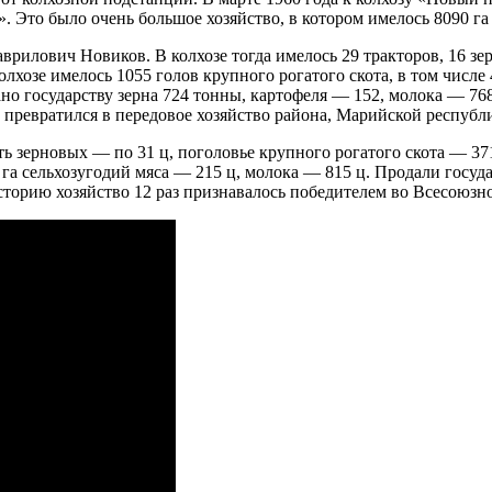
 Это было очень большое хозяйство, в котором имелось 8090 га 
рилович Новиков. В колхозе тогда имелось 29 тракторов, 16 зе
олхозе имелось 1055 голов крупного рогатого скота, в том числе 
но государству зерна 724 тонны, картофеля — 152, молока — 768
о превратился в передовое хозяйство района, Марийской респуб
ь зерновых — по 31 ц, поголовье крупного рогатого скота — 371
 га сельхозугодий мяса — 215 ц, молока — 815 ц. Продали госуда
историю хозяйство 12 раз признавалось победителем во Всесоюз
А