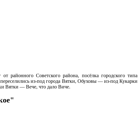
 от районного Советского района, посёлка городского типа
ы переселились из-под города Вятки, Обуховы — из-под Кукарки
и Вятки — Вече, что дало Виче.
кое"