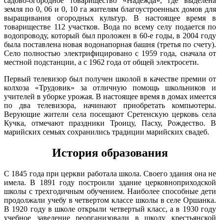
садово-огородное товарищество «Надежда», где выделена
Марий Эл, р-н Оршанский, с
15:00
12:06:8501002:153
зу
нет
земля по 0, 06 и 0, 10 га жителям благоустроенных домов для
Шулка, мкр микрорайон, д 7
0.5°
выращивания огородных культур. В настоящее время в
Марий Эл, р-н Оршанский, с
747
товариществе 112 участков. Вода по всему селу подается по
12:06:8501002:154
зу
нет
Шулка, мкр микрорайон, д 7
95%
водопроводу, который был проложен в 60-е годы, в 2004 году
Марий Эл, р-н Оршанский, с
4.4
была поставлена новая водонапорная башня (третья по счету).
12:06:8501002:156
зу
нет
Шулка, мкр микрорайон, д 7
270°
Село полностью электрифицировано с 1959 года, сначала от
Марий Эл, р-н Оршанский, с
местной подстанции, а с 1962 года от общей электросети.
12:06:8501002:157
зу
нет
Шулка, мкр микрорайон, д 7
Марий Эл, р-н Оршанский, с
16.02
Первый телевизор был получен школой в качестве премии от
12:06:8501002:165
зу
нет
Шулка, мкр микрорайон, д 7
18:00
колхоза «Трудовик» за отличную помощь школьников и
Марий Эл, р-н Оршанский, с
-1.5°
учителей в уборке урожая. В настоящее время в домах имеется
12:06:8501002:168
зу
нет
Шулка, мкр микрорайон, д 7
746
по два телевизора, начинают приобретать компьютеры.
90%
Марий Эл, р-н Оршанский, с
Верующие жители села посещают Сретенскую церковь села
12:06:8501002:171
зу
нет
Шулка, мкр микрорайон, д 7
3.4
Кучка, отмечают праздники Троицу, Пасху, Рождество. В
241°
марийских семьях сохранились традиции марийских свадеб.
Марий Эл, р-н Оршанский, с
12:06:8501002:172
зу
нет
Шулка, мкр микрорайон, д 7
Марий Эл, р-н Оршанский, с
История образования
12:06:8501002:176
зу
нет
Шулка, мкр микрорайон, д 7
16.02
21:00
Марий Эл, р-н Оршанский, с
12:06:8501002:177
зу
нет
С 1845 года при церкви работала школа. Своего здания она не
Шулка, мкр микрорайон, д 7
0.2°
имела. В 1891 году построили здание церковноприходской
744
Марий Эл, р-н Оршанский, с
12:06:8501002:179
зу
нет
школы с трехгодичным обучением. Наиболее способные дети
Шулка, мкр микрорайон, д 7
97%
продолжали учебу в четвертом классе школы в селе Оршанка.
4.5
Марий Эл, р-н Оршанский, с
12:06:8501002:180
зу
нет
В 1920 году в школе открыли четвертый класс, а в 1930 году
230°
Шулка, мкр микрорайон, д 7
учебное заведение реорганизовали в школу крестьянской