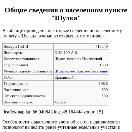
Общие сведения о населенном пункте
"Шулка"
В таблице приведены некоторые сведения по населенному
пункту «Шулка«, взятые из открытых источников.
Номер в ГКГН
716549
Лист карты
O-39-109-А-б
Известные топонимы
Шулко, починок Паклинский
Год основания
1830
Муниципальное образование
Шулкинское сельское поселение
Район
Оршанский
Территория, га
108,8
Население, чел
609
Объектов недвижимости
580
Почтовый индекс
425261
[leaflet-map lat=56.940843 lng=48.164444 zoom=15]
Особенности кадастрового учета объектов недвижимости
позволяют выделить ранее учтенные земельные участки и