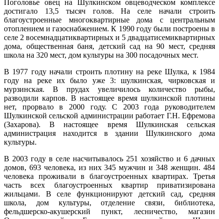
Марий Эл, р-н Оршанский, с
Поголовье овец на Шулкинском овцеводческом комплексе
250°
12:06:8501002:135
Шулка, мкр микрорайон, д
зу
нет
достигало 13,5 тысяч голов. На селе начали строить
39
благоустроенные многоквартирные дома с центральным
Марий Эл, р-н Оршанский, с
отоплением и газоснабжением. К 1990 году были построены в
12:06:8501002:134
зу
нет
16.02
Шулка, мкр микрорайон, д 4
селе 2 восемнадцатиквартирных и 5 двадцатисемиквартирных
00:00
Марий Эл, р-н Оршанский, с
дома, общественная баня, детский сад на 90 мест, средняя
12:06:8501002:142
зу
нет
-0.3°
Шулка, мкр микрорайон, д 4
школа на 320 мест, дом культуры на 300 посадочных мест.
746
Марий Эл, р-н Оршанский, с
12:06:8501002:215
зу
нет
90%
Шулка, мкр микрорайон, д 4
В 1977 году начали строить плотину на реке Шулка, к 1984
7.8
году на реке их было уже 3: шулкинская, чирковская и
Марий Эл, р-н Оршанский, с
278°
12:06:8501002:219
зу
нет
Шулка, мкр микрорайон, д 4
мурзинская. В прудах увеличилось количество рыбы,
разводили карпов. В настоящее время шулкинской плотины
Марий Эл, р-н Оршанский, с
12:06:8501002:70
зу
нет
нет, прорвало в 2000 году. С 2003 года руководителем
Шулка, мкр микрорайон, д 4
16.02
Шулкинской сельской администрации работает Г.Н. Ефремова
Марий Эл, р-н Оршанский, с
12:06:8501002:83
зу
нет
03:00
(Захарова). В настоящее время Шулкинская сельская
Шулка, мкр микрорайон, д 4
0.6°
администрация находится в здании Шулкинского дома
Марий Эл, р-н Оршанский, с
746
12:06:8501002:111
зу
нет
культуры.
Шулка, мкр микрорайон, д 6
92%
Марий Эл, р-н Оршанский, с
8.1
12:06:8501002:127
зу
нет
В 2003 году в селе насчитывалось 251 хозяйство и 6 дачных
Шулка, мкр микрорайон, д 6
291°
домов, 693 человека, из них 345 мужчин и 348 женщин. 484
Марий Эл, р-н Оршанский, с
12:06:8501002:86
зу
нет
человека проживали в благоустроенных квартирах. Третья
Шулка, мкр микрорайон, д 6
часть всех благоустроенных квартир приватизирована
Марий Эл, р-н Оршанский, с
16.02
12:06:8501002:102
зу
нет
жильцами. В селе функционируют детский сад, средняя
Шулка, мкр микрорайон, д 7
06:00
школа, дом культуры, отделение связи, библиотека,
Марий Эл, р-н Оршанский, с
0.4°
фельдшерско-акушерский пункт, лесничество, магазин
12:06:8501002:108
зу
нет
Шулка, мкр микрорайон, д 7