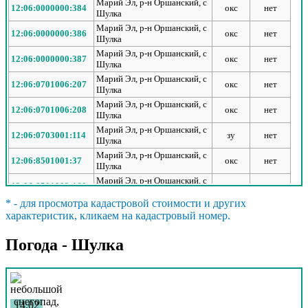
Марий Эл, р-н Оршанский, с
12:06:0000000:384
окс
нет
Шулка
Марий Эл, р-н Оршанский, с
12:06:0000000:386
окс
нет
Шулка
Марий Эл, р-н Оршанский, с
12:06:0000000:387
окс
нет
Шулка
Марий Эл, р-н Оршанский, с
12:06:0701006:207
окс
нет
Шулка
Марий Эл, р-н Оршанский, с
12:06:0701006:208
окс
нет
Шулка
Марий Эл, р-н Оршанский, с
12:06:0703001:114
зу
нет
Шулка
Марий Эл, р-н Оршанский, с
12:06:8501001:37
окс
нет
Шулка
Марий Эл, р-н Оршанский, с
12:06:8501002:160
зу
нет
Шулка
* - для просмотра кадастровой стоимости и других
Марий Эл, р-н Оршанский, с
12:06:8501002:173
зу
нет
характеристик, кликаем на кадастровый номер.
Шулка
Марий Эл, р-н Оршанский, с
12:06:8501002:202
зу
нет
Погода - Шулка
Шулка
Марий Эл, р-н Оршанский, с
12:06:8501002:203
зу
нет
Шулка
Марий Эл, р-н Оршанский, с
12:06:8501002:217
зу
нет
Шулка
14.02
Марий Эл, р-н Оршанский, с