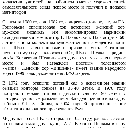
коллектив учителей на районном смотре художественной
-1.3°
12:06:0703001:49
Шулка, с/т "Надежда", ряд
зу
нет
самодеятельности занял первое место и получил в подарок
735
№6, уч №1
магнитофон.
93%
Марий Эл, р-н Оршанский, с
8.9
12:06:0703001:117
Шулка, с/т "Надежда", ряд
зу
нет
С августа 1980 года до 1982 года директор дома культуры Г.А.
308°
№9, уч №6
Григорьева организовала хор ветеранов, женский хор,
Марий Эл, р-н Оршанский, с
мужской ансамбль. Им аккомпанировал марийский
Шулка, садоводческое
12:06:0703001:6
зу
нет
самодеятельный композитор Г. Павловский. На смотре к 60-
17.02
товарищество "Надежда" ,
летию района коллективы художественной самодеятельности
ряд №18, уч №2
18:00
села Шулка заняли первые и призовые места. Сочинили
-3.2°
Марий Эл, р-н Оршанский, с
песню на музыку Павловского «Ох, Шулка, Шулка — родина
737
Шулка, садоводческое
12:06:0703001:67
зу
нет
моя!». Коллектив Шулкинского дома культуры занял первое
товарищество "Надежда", 15
88%
место и был награжден цветным телевизором
ряд, 7 уч
8.1
«Чайка». Женский хор «Вишенка» имеет звание народного
Марий Эл, р-н Оршанский, с
313°
хора с 1999 года, руководитель Л.Ф.Савреев.
Шулка, садоводческое
12:06:0703001:50
зу
нет
товарищество "Надежда", 5
В 1972 году открыли детский сад в деревянном здании
ряд, уч №1
17.02
бывшей конторы совхоза на 35-40 детей. В 1978 году
Марий Эл, р-н Оршанский, с
21:00
построили новый типовой детский сад на 90 детей с
Шулка, садоводческое
12:06:0703001:134
зу
нет
-3.5°
четырехгрупповым размещением. Заведующей детским садом
товарищество "Надежда",
738
ряд 13, уч 4
работает Е.П. Загайнова, в 2004 году ей присвоено звание
87%
«Отличник народного просвещения РФ».
Марий Эл, р-н Оршанский, с
7.5
Шулка, садоводческое
12:06:0703001:122
зу
нет
326°
товарищество "Надежда",
Медпункт в селе Шулка открыли в 1921 году, располагался он
ряд № 11, уч №8
на первом этаже дома купца А.И. Бахтина. Первым врачом