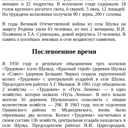
-7°
Марий Эл, р-н Оршанский, с
женщин и 22 подростка. В колхозном стаде содержали 18
12:06:8501002:201
зу
нет
761
Шулка, мкр микрорайон, д 2
голов крупного рогатого скота, 6 свиней, 5 овец, 12 лошадей.
81%
Марий Эл, р-н Оршанский, с
На трудодень колхозники получали 90 г зерна, 200 г соломы.
12:06:8501002:208
зу
нет
4.2
Шулка, мкр микрорайон, д 2
264°
В годы Великой Отечественной войны из села Шулка на
Марий Эл, р-н Оршанский, с
12:06:8501002:211
зу
нет
Шулка, мкр микрорайон, д 2
защиту Родины ушли 63 человека, из них 2 женщины: Н.И.
Полянина и Т.А. Сушенцова, домой вернулись 33 человека. В
Марий Эл, р-н Оршанский, с
12:06:8501002:212
зу
нет
15.02
Шулка, мкр микрорайон, д 2
память о погибших земляках в селе воздвигнут памятник.
09:00
Марий Эл, р-н Оршанский, с
12:06:8501002:213
зу
нет
-5.9°
Шулка, мкр микрорайон, д 2
Послевоенное время
760
Марий Эл, р-н Оршанский, с
12:06:8501002:214
зу
нет
86%
Шулка, мкр микрорайон, д 2
В 1950 году в результате объединения трех колхозов
5
Марий Эл, р-н Оршанский, с
12:06:8501002:216
зу
нет
«Трудовик» (село Шулка), «Красный герой» (деревня Шулка)
238°
Шулка, мкр микрорайон, д 2
и «Совет» (деревня Большие Чирки) создали укрупненный
Марий Эл, р-н Оршанский, с
колхоз «Трудовик» с центральной усадьбой в селе Шулка.
12:06:8501002:71
зу
нет
Шулка, мкр микрорайон, д 2
Председателем работал А.Г. Мальков. В 1961 году объединили
15.02
Марий Эл, р-н Оршанский, с
2 хозяйства — «Трудовик» и «Путь Ленина» — в одно
12:06:8501002:74
зу
нет
12:00
Шулка, мкр микрорайон, д 2
хозяйство, которое назвали «Путь Ленина». В него вошли
-5.2°
Марий Эл, р-н Оршанский, с
жители 10 деревень Шулкинского сельсовета с общим
12:06:8501002:80
зу
нет
758
Шулка, мкр микрорайон, д 2
количеством хозяйств — 298. В 1963 году, после отделения
89%
Марий Эл, р-н Оршанский, с
Оршанского района от Медведевского, вновь были
12:06:8501002:87
зу
нет
6.5
Шулка, мкр микрорайон, д 2
образованы два колхоза. Колхоз «Трудовик» насчитывал в
230°
Марий Эл, р-н Оршанский, с
своем составе 136 хозяйств, центральная усадьба находилась в
12:06:8501002:95
зу
нет
Шулка, мкр микрорайон, д 2
селе Шулка. Председателем работал И.И. Царегородцев,