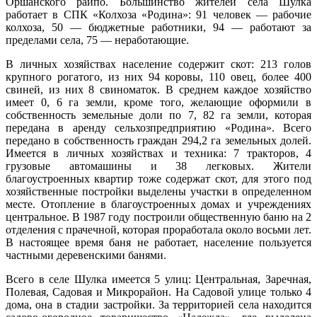
747
Оршанского райпо. Большинство жителей села Шулка
Марий Эл, р-н Оршанский, с
94%
работает в СПК «Колхоза «Родина»: 91 человек — рабочие
12:06:8501002:109
зу
нет
Шулка, мкр микрорайон, д 7
7.6
колхоза, 50 — бюджетные работники, 94 — работают за
Марий Эл, р-н Оршанский, с
302°
пределами села, 75 — неработающие.
12:06:8501002:113
зу
нет
Шулка, мкр микрорайон, д 7
Марий Эл, р-н Оршанский, с
В личных хозяйствах население содержит скот: 213 голов
12:06:8501002:115
зу
нет
Шулка, мкр микрорайон, д 7
крупного рогатого, из них 94 коровы, 110 овец, более 400
16.02
Марий Эл, р-н Оршанский, с
свиней, из них 8 свиноматок. В среднем каждое хозяйство
09:00
12:06:8501002:116
зу
нет
Шулка, мкр микрорайон, д 7
имеет 0, 6 га земли, кроме того, желающие оформили в
-1.6°
Марий Эл, р-н Оршанский, с
собственность земельные доли по 7, 82 га земли, которая
748
12:06:8501002:124
зу
нет
Шулка, мкр микрорайон, д 7
передана в аренду сельхозпредприятию «Родина». Всего
91%
передано в собственность граждан 294,2 га земельных долей.
Марий Эл, р-н Оршанский, с
5.7
12:06:8501002:130
зу
нет
Шулка, мкр микрорайон, д 7
Имеется в личных хозяйствах и техника: 7 тракторов, 4
298°
грузовые автомашины и 38 легковых. Жители
Марий Эл, р-н Оршанский, с
12:06:8501002:132
зу
нет
Шулка, мкр микрорайон, д 7
благоустроенных квартир тоже содержат скот, для этого под
хозяйственные постройки выделены участки в определенном
Марий Эл, р-н Оршанский, с
16.02
12:06:8501002:133
зу
нет
месте. Отопление в благоустроенных домах и учреждениях
Шулка, мкр микрорайон, д 7
12:00
центральное. В 1987 году построили общественную баню на 2
Марий Эл, р-н Оршанский, с
-0.3°
12:06:8501002:139
зу
нет
отделения с прачечной, которая проработала около восьми лет.
Шулка, мкр микрорайон, д 7
748
В настоящее время баня не работает, население пользуется
Марий Эл, р-н Оршанский, с
94%
12:06:8501002:141
зу
нет
частными деревенскими банями.
Шулка, мкр микрорайон, д 7
4.5
Марий Эл, р-н Оршанский, с
282°
12:06:8501002:145
зу
нет
Всего в селе Шулка имеется 5 улиц: Центральная, Заречная,
Шулка, мкр микрорайон, д 7
Полевая, Садовая и Микрорайон. На Садовой улице только 4
Марий Эл, р-н Оршанский, с
12:06:8501002:147
зу
нет
дома, она в стадии застройки. За территорией села находится
Шулка, мкр микрорайон, д 7
16.02