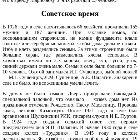
его в аренду Марисоюзу. У них работали 25 человек.
Марий Эл, р-н Оршанский, с
5.3
12:06:8501002:137
зу
нет
Шулка, мкр микрорайон, д 2
292°
Советское время
Марий Эл, р-н Оршанский, с
12:06:8501002:140
зу
нет
Шулка, мкр микрорайон, д 2
В 1926 году в селе насчитывалось 66 хозяйств, проживали 155
Марий Эл, р-н Оршанский, с
15.02
12:06:8501002:151
зу
нет
мужчин и 187 женщин. При закладке домов, по
Шулка, мкр микрорайон, д 2
00:00
воспоминаниям старожилов, на камни фундамента клали
Марий Эл, р-н Оршанский, с
-7.8°
12:06:8501002:158
зу
нет
золотые или серебряные монеты, чтобы дома дольше стояли.
Шулка, мкр микрорайон, д 2
761
Изба и клеть разделялись сенями. За этими строениями были
86%
Марий Эл, р-н Оршанский, с
12:06:8501002:162
зу
нет
большие сараи, где размещались хлевы, сеновалы. В
Шулка, мкр микрорайон, д 2
4.8
хозяйствах имели по 2-3 коровы, овец, кур, гусей, уток,
291°
Марий Эл, р-н Оршанский, с
12:06:8501002:163
зу
нет
свиней держали очень мало. Семьи в селе были большие по 7-
Шулка, мкр микрорайон, д 2
10 человек. Охотой занимался И.Г. Сушенцов, рыбной ловлей
Марий Эл, р-н Оршанский, с
12:06:8501002:166
зу
нет
— М.Г. Сушенцов, Л.М. Сушенцов, А.Е. Шалагин. Знахарей в
Шулка, мкр микрорайон, д 2
15.02
селе не было, но все женщины умели лечить.
03:00
Марий Эл, р-н Оршанский, с
12:06:8501002:167
зу
нет
Шулка, мкр микрорайон, д 2
-7.5°
В домах не было замков. Дверь прикрывали накладкой,
762
Марий Эл, р-н Оршанский, с
специальной палочкой, что означало — хозяев дома нет. Из
12:06:8501002:175
зу
нет
Шулка, мкр микрорайон, д 2
84%
праздников отмечали Рождество, Пасху, Масленицу, Проводы
4.4
Марий Эл, р-н Оршанский, с
зимы, летнюю Казанскую. После 1921 года в селе был
12:06:8501002:185
зу
нет
279°
Шулка, мкр микрорайон, д 2
организован Шулкинский РИК, писарем служил И.Е. Пуртов.
Марий Эл, р-н Оршанский, с
В 1924 году создали сельский совет, его первым
12:06:8501002:194
зу
нет
Шулка, мкр микрорайон, д 2
председателем был Я.П. Шалагин. В начале 1930 года в селе
15.02
Марий Эл, р-н Оршанский, с
создали колхоз «Трудовик». В 1945 году в колхозе
12:06:8501002:200
зу
нет
Шулка, мкр микрорайон, д 2
06:00
насчитывалось 36 хозяйств, трудоспособных 4 мужчин, 19