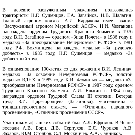
344°
ряд №12, уч №3
В деревне заслуженным уважением пользовались
Марий Эл, р-н Оршанский, с
трактористы Н.Г. Сушенцов, Г.А. Загайнов, Н.В. Шалагин.
Шулка, садоводческое
12:06:0703001:121
зу
нет
18.02
Главный агроном колхоза А.И. Кардакова имеет звание
товарищество "Надежда",
09:00
ряд №12, уч №7
«Заслуженный агроном Марийской АССР». Н.И. Чезганова
-5.7°
награждена орденом Трудового Красного Знамени в 1976
Марий Эл, р-н Оршанский, с
746
Шулка, садоводческое
году, В.Н. Загайнов — орденом «Знак Почета» в 1986 году и
12:06:0703001:85
зу
нет
84%
товарищество "Надежда",
медалью «За преобразование Нечерноземья РСФСР» в 1981
ряд №12, уч №7
8.2
году. Р.Ф. Вохминцева награждена медалью «За трудовую
349°
Марий Эл, р-н Оршанский, с
доблесть» в 1985 году, Н.Г. Сушенцов — медалью «За
Шулка, садоводческое
доблестный труд.
12:06:0703001:7
зу
нет
товарищество "Надежда",
ряд №13, уч №9
В ознаменование 100-летия со дня рождения В.И. Ленина»,
18.02
Марий Эл, р-н Оршанский, с
медалью «За освоение Нечерноземья РСФСР», золотой
12:00
Шулка, садоводческое
медалью ВДНХ в 1985 году, К.И. Фоминых — медалью «За
-6°
12:06:0703001:21
зу
нет
товарищество "Надежда",
преобразование Нечерноземья РСФСР» в 1987 году, орденом
749
ряд №14, уч №5
Трудового Красного Знамени. А.И. Елькин в 1984 году
86%
Марий Эл, р-н Оршанский, с
награжден орденом Трудовой Славы III степени. Ветеран
8.2
Шулка, садоводческое
труда З.И. Царегородцева (Загайнова), учительница с
12:06:0703001:74
зу
нет
352°
товарищество "Надежда",
тридцатитрехлетним стажем, — «Отличник народного
ряд №15, уч № 2
просвещения», «Отличник просвещения СССР».
Марий Эл, р-н Оршанский, с
18.02
Шулка, садоводческое
12:06:8501002:47
зу
нет
Участником афганских событий был А.Л. Ефремов. В Чечне
15:00
товарищество "Надежда",
воевали А.В. Борн, Д.В. Серпухов, Е.Л. Чуриков, А.В.
ряд №16, уч №1
-6.9°
Захаров, Ю.М. Столбов, С.Л. Москвичев, А.А. Санников.