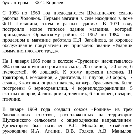
Марий Эл, р-н Оршанский, с
бухгалтером — Ф.С. Королев.
12:06:8501002:100
зу
нет
15.02
Шулка, мкр микрорайон, д 3
15:00
С 1958 по 1960 год председателем Шулкинского сельпо
Марий Эл, р-н Оршанский, с
12:06:8501002:105
зу
нет
-3.9°
Шулка, мкр микрорайон, д 3
работал Холодков. Первый магазин в селе находился в доме
754
Ф.П. Полянина, затем в разных зданиях. В 1971 году
Марий Эл, р-н Оршанский, с
12:06:8501002:119
зу
нет
91%
Шулка, мкр микрорайон, д 3
построили новое типовое здание магазина, который
7.6
принадлежал Оршанскому райпо. С 1962 по 1984 годы
Марий Эл, р-н Оршанский, с
12:06:8501002:144
зу
нет
222°
продавцом в магазине работала Н.Я. Загайнова, за хорошее
Шулка, мкр микрорайон, д 3
обслуживание покупателей ей присвоено звание «Ударник
Марий Эл, р-н Оршанский, с
12:06:8501002:146
зу
нет
коммунистического труда».
Шулка, мкр микрорайон, д 3
15.02
Марий Эл, р-н Оршанский, с
12:06:8501002:150
зу
нет
18:00
На 1 января 1965 года в колхозе «Трудовик» насчитывалось
Шулка, мкр микрорайон, д 3
-2.9°
384 головы крупного рогатого скота, 205 свиней, 120 овец, 6
Марий Эл, р-н Оршанский, с
12:06:8501002:164
зу
нет
751
пчелосемей, 46 лошадей. К этому времени имелись 11
Шулка, мкр микрорайон, д 3
88%
тракторов, 6 комбайнов, 2 двигателя, 11 плугов, 30 борон, 17
Марий Эл, р-н Оршанский, с
12:06:8501002:174
зу
нет
8
сеялок, 3 косилки, опрыскиватель, жижеразбрасыватель. Были
Шулка, мкр микрорайон, д 3
234°
построены 6 зернохранилищ, 4 корнеплодохранилища, 5
Марий Эл, р-н Оршанский, с
12:06:8501002:178
зу
нет
скотных дворов, 4 свинарника, телятник, 6 конюшен, овчарня,
Шулка, мкр микрорайон, д 3
птичник.
Марий Эл, р-н Оршанский, с
12:06:8501002:76
зу
нет
15.02
Шулка, мкр микрорайон, д 3
В январе 1969 года создали совхоз «Родина» из трех
21:00
Марий Эл, р-н Оршанский, с
близлежащих колхозов, расположенных на территории
12:06:8501002:90
зу
нет
-1.8°
Шулка, мкр микрорайон, д 3
Шулкинского сельсовета, с овцеводческим направлением.
748
Марий Эл, р-н Оршанский, с
Директором был назначен B.C. Михайлов, хозяйством
92%
12:06:8501002:93
зу
нет
Шулка, мкр микрорайон, д 3
руководили И.А. Аганин, В.В. Голяев, А.В. Манылов.
7.5