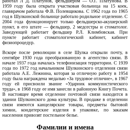
работал Л Д. Платунов, фельдшером — О.Г. Платунова. В
Марий Эл, р-н Оршанский, с
18.02
Шулка, садоводческое
1959 году была открыта участковая больница на 15 коек,
12:06:0703001:99
зу
нет
товарищество "Надежда",
00:00
главврачом работала Ф.В. Полевщикова. С 1962 года по 1965
ряд № 12, уч № 2
-4°
год в Шулкинской больнице работало родильное отделение. С
Марий Эл, р-н Оршанский, с
740
2004 года функционирует только фельдшерско-акушерский
Шулка, садоводческое
87%
пункт, в его штате — фельдшер, 2 медсестры и стоматолог.
12:06:0703001:12
зу
нет
товарищество "Надежда",
7.4
Заведующей работает фельдшер Р.Л. Климбовская. При
ряд № 9, уч № 1
334°
пункте работает стоматологический кабинет, кабинет
Марий Эл, р-н Оршанский, с
физиопроцедур.
Шулка, садоводческое
12:06:0703001:93
зу
нет
товарищество "Надежда",
Вскоре после революции в селе Шулка открыли почту, в
18.02
ряд № 9, уч № 3
сентябре 1930 года преобразованную в агентство связи. В
03:00
Марий Эл, р-н Оршанский, с
начале 1937 года началась телефонизация территории. С 1939
-5.1°
Шулка, садоводческое
12:06:0703001:104
зу
нет
года по 1972 год начальником Шулкинского отделения связи
742
товарищество "Надежда",
работала А.Е. Лежнина, которая за отличную работу в 1954
87%
ряд №10, уч №5
году была награждена медалью «За трудовое отличие», в 1967
7.8
Марий Эл, р-н Оршанский, с
году ей присвоили звание «Ударник коммунистического
338°
Шулка, садоводческое
12:06:0703001:52
зу
нет
труда», в 1968 году ее имя занесли в районную Книгу Почета.
товарищество "Надежда",
В настоящее время отделение почтовой связи находится в
ряд №11, уч 6
здании Шулкинского дома культуры. В продаже в отделении
Марий Эл, р-н Оршанский, с
18.02
связи имеются канцелярские товары, предметы бытовой
Шулка, садоводческое
06:00
12:06:0703001:109
зу
нет
химии, кондитерские изделия в упаковке, по заказам
товарищество "Надежда",
-5.5°
ряд №11, уч №4
населения привозят постельное белье.
744
Марий Эл, р-н Оршанский, с
86%
Шулка, садоводческое
Фамилии и имена
7.9
12:06:0703001:108
зу
нет
товарищество "Надежда",