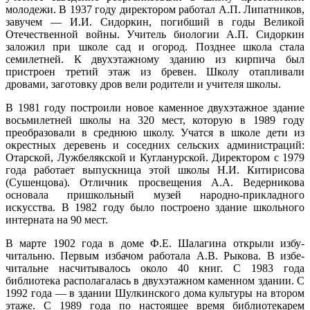
Марий Эл, р-н Оршанский, с
молодежи. В 1937 году директором работал А.П. Липатников,
12:06:8501002:190
зу
нет
Шулка, мкр микрорайон, д 7
завучем — И.И. Сидоркин, погибший в годы Великой
17.02
Марий Эл, р-н Оршанский, с
Отечественной войны. Учитель биологии А.П. Сидоркин
12:06:8501002:196
зу
нет
Шулка, мкр микрорайон, д 7
00:00
заложил при школе сад и огород. Позднее школа стала
0.6°
Марий Эл, р-н Оршанский, с
семилетней. К двухэтажному зданию из кирпича был
12:06:8501002:204
зу
нет
740
Шулка, мкр микрорайон, д 7
пристроен третий этаж из бревен. Школу отапливали
97%
Марий Эл, р-н Оршанский, с
дровами, заготовку дров вели родители и учителя школы.
12:06:8501002:206
зу
нет
5.7
Шулка, мкр микрорайон, д 7
224°
Марий Эл, р-н Оршанский, с
В 1981 году построили новое каменное двухэтажное здание
12:06:8501002:221
зу
нет
Шулка, мкр микрорайон, д 7
восьмилетней школы на 320 мест, которую в 1989 году
Марий Эл, р-н Оршанский, с
преобразовали в среднюю школу. Учатся в школе дети из
12:06:8501002:222
зу
нет
17.02
Шулка, мкр микрорайон, д 7
окрестных деревень и соседних сельских администраций:
03:00
Отарской, Лужбелякской и Кугланурской. Директором с 1979
Марий Эл, р-н Оршанский, с
12:06:8501002:77
зу
нет
0.3°
Шулка, мкр микрорайон, д 7
года работает выпускница этой школы Н.И. Китирисова
738
(Сушенцова). Отличник просвещения А.А. Ведерникова
Марий Эл, р-н Оршанский, с
12:06:8501002:82
зу
нет
96%
Шулка, мкр микрорайон, д 7
основала пришкольный музей народно-прикладного
7.1
искусства. В 1982 году было построено здание школьного
Марий Эл, р-н Оршанский, с
12:06:8501002:85
зу
нет
260°
интерната на 90 мест.
Шулка, мкр микрорайон, д 7
Марий Эл, р-н Оршанский, с
12:06:8501002:88
зу
нет
В марте 1902 года в доме Ф.Е. Шалагина открыли избу-
Шулка, мкр микрорайон, д 7
читальню. Первым избачом работала А.В. Рыкова. В избе-
17.02
Марий Эл, р-н Оршанский, с
12:06:8501002:92
зу
нет
читальне насчитывалось около 40 книг. С 1983 года
06:00
Шулка, мкр микрорайон, д 7
библиотека располагалась в двухэтажном каменном здании. С
-0.3°
Марий Эл, р-н Оршанский, с
12:06:8501002:149
зу
нет
1992 года — в здании Шулкинского дома культуры на втором
736
Шулка, мкр микрорайон, д 8
этаже. С 1989 года по настоящее время библиотекарем
94%