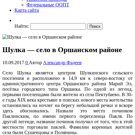
Федеральные ООПТ
Карта сайта
Найти:
Шулка — село в Оршанском районе
10.09.2017
0
Автор
Александр Фадеев
Село Шулка является центром Шулкинского сельского
поселения и расположено в 14,9 км к северо-востоку от
административного центра Оршанского района Марий Эл,
посёлка городского типа Оршанка. По одной из легенд,
первыми поселенцами были жители из села Пектубаево. В 30-
е годы XIX века крестьяне в поисках нового места жительства
остановились на ночлег на берегу небольшой речки и вскоре
здесь обосновались. Назвали это место починком
Паклинским, по имени первого переселенца Пакля. По
другой легенде, название починок получил от того, что в этой
местности торговали паклей. Фамилии коренных жителей
села были Сушенцовы и Полянины.