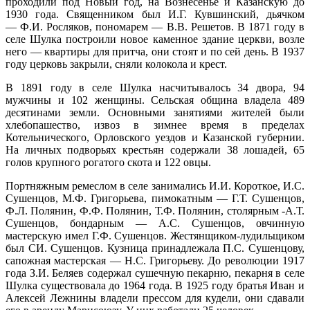
12:06:0000000:744
Шулка, в юго-западной части
окс
нет
проходили под Новый год, на Вознесенье и Казанскую до
кадастрового квартала
1930 года. Священником был И.Г. Кувшинский, дьячком
— Ф.И. Росляков, пономарем — В.В. Решетов. В 1871 году в
Марий Эл, р-н Оршанский, с
14.02
12:06:8501001:40
окс
нет
Шулка, микрорайон
селе Шулка построили новое каменное здание церкви, возле
15:00
него — квартиры для притча, они стоят и по сей день. В 1937
Марий Эл, р-н Оршанский, с
-3.5°
12:06:8501002:229
зу
нет
Шулка, мкр микрорайон
году церковь закрыли, сняли колокола и крест.
757
Марий Эл, р-н Оршанский, с
92%
12:06:8501002:136
зу
нет
В 1891 году в селе Шулка насчитывалось 34 двора, 94
Шулка, мкр микрорайон, д 1
5.6
мужчины и 102 женщины. Сельская община владела 489
Марий Эл, р-н Оршанский, с
295°
десятинами земли. Основными занятиями жителей были
12:06:8501002:207
Шулка, мкр микрорайон, д
зу
нет
хлебопашество, извоз в зимнее время в пределах
19
Котельнического, Орловского уездов и Казанской губернии.
Марий Эл, р-н Оршанский, с
14.02
12:06:8501002:101
зу
нет
На личных подворьях крестьян содержали 38 лошадей, 65
Шулка, мкр микрорайон, д 2
18:00
голов крупного рогатого скота и 122 овцы.
Марий Эл, р-н Оршанский, с
-6.9°
12:06:8501002:110
зу
нет
Шулка, мкр микрорайон, д 2
759
Портняжным ремеслом в селе занимались И.И. Короткое, И.С.
Марий Эл, р-н Оршанский, с
89%
12:06:8501002:114
зу
нет
Сушенцов, М.Ф. Григорьева, пимокатным — Г.Т. Сушенцов,
Шулка, мкр микрорайон, д 2
5.5
Ф.Л. Полянин, Ф.Ф. Полянин, Т.Ф. Полянин, столярным -А.Т.
Марий Эл, р-н Оршанский, с
292°
12:06:8501002:122
зу
нет
Сушенцов, бондарным — А.С. Сушенцов, овчинную
Шулка, мкр микрорайон, д 2
мастерскую имел Г.Ф. Сушенцов. Жестянщиком-лудильщиком
Марий Эл, р-н Оршанский, с
был СИ. Сушенцов. Кузница принадлежала П.С. Сушенцову,
12:06:8501002:125
зу
нет
Шулка, мкр микрорайон, д 2
14.02
сапожная мастерская — Н.С. Григорьеву. До революции 1917
Марий Эл, р-н Оршанский, с
21:00
года З.И. Беляев содержал сушечную пекарню, пекарня в селе
12:06:8501002:129
зу
нет
Шулка, мкр микрорайон, д 2
-7.8°
Шулка существовала до 1964 года. В 1925 году братья Иван и
Марий Эл, р-н Оршанский, с
760
Алексей Лежнины владели прессом для кудели, они сдавали
12:06:8501002:131
зу
нет
Шулка, мкр микрорайон, д 2
86%