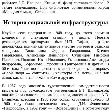
Марий Эл, р-н Оршанский, с
12:06:8501002:7
зу
нет
работает З.Е. Иванова. Книжный фонд составляет более 12
7.8
Шулка, мкр микрорайон, д 8
тысяч экземпляров. При библиотеке организованы клубы
276°
Марий Эл, р-н Оршанский, с
«Молодая семья», «Селяночка».
12:06:8501002:94
Шулка, мкр. микрорайон, д
зу
нет
7,кв 22
История социальной инфраструктуры
17.02
Марий Эл, р-н Оршанский, с
12:06:0000000:800
зу
нет
09:00
Шулка, поле №1, уч №1
-0.6°
Марий Эл, р-н Оршанский, с
Клуб в селе построили в 1948 году, до этого времени
735
12:06:0703001:42
Шулка, с/т "Надежда", ряд 4,
зу
нет
концерты и спектакли ставили в школе. Первым
91%
уч 9
руководителем драмкружка был Н.П. Сафин, в работе
8.3
Марий Эл, р-н Оршанский, с
драмкружка принимали активное участие учителя и сельская
280°
12:06:0703001:77
Шулка, с/т "Надежда", ряд
зу
нет
молодежь: Волжанины Федора Гавриловна, Ксения
№10, уч №3
Гавриловна, Александр Данилович, Сушенцов Тимофей
Марий Эл, р-н Оршанский, с
Павлович, Полянин Иван Иванович, Емельянова Александра
12:06:0703001:32
Шулка, с/т "Надежда", ряд
зу
нет
17.02
Федоровна, Софронова Ефросинья Григорьевна и другие. В
№11, уч №7
12:00
50-е годы были поставлены спектакли «Бедность не порок»,
Марий Эл, р-н Оршанский, с
-0°
«Свои люди — сочтемся», «Авиаторы XX века», «Не так
12:06:0703001:116
Шулка, с/т "Надежда", ряд
зу
нет
735
живи, как хочется», «Женитьба» и другие.
№15, уч №5
95%
Марий Эл, р-н Оршанский, с
8.4
В 1957 году ансамбль художественной самодеятельности
12:06:0703001:48
Шулка, с/т "Надежда", ряд
зу
нет
290°
выступал под руководством учительницы Е.Т. Вязниковой,
№4, уч №1
она же была солисткой ансамбля и хора, аккомпанировал А.В.
Марий Эл, р-н Оршанский, с
Вязников, который в 1958 году создал струнный оркестр. В
12:06:0703001:96
Шулка, с/т "Надежда", ряд
зу
нет
1960 году была поставлена комедия Д.И. Фонвизина
17.02
№5, уч №4
«Недоросль», в 1962 году — «Возвращение», в этом же году
15:00
Марий Эл, р-н Оршанский, с