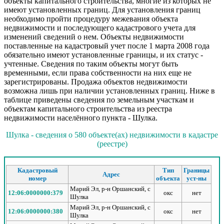
объекты капитального строительства, многие из которых не
имеют установленных границ. Для установления границ
необходимо пройти процедуру межевания объекта
недвижимости и последующего кадастрового учета для
изменений сведений о нем. Объекты недвижимости
поставленные на кадастровый учет после 1 марта 2008 года
обязательно имеют установленные границы, и их статус -
учтенные. Сведения по таким объекты могут быть
временными, если права собственности на них еще не
зарегистрированы. Продажа объектов недвижимости
возможна лишь при наличии установленных границ. Ниже в
таблице приведены сведения по земельным участкам и
объектам капитального строительства из реестра
недвижимости населённого пункта - Шулка.
Шулка - сведения о 580 объекте(ах) недвижимости в кадастре
(реестре)
Кадастровый
Тип
Границы
Адрес
номер
объекта
уст-ны
Марий Эл, р-н Оршанский, с
12:06:0000000:379
окс
нет
Шулка
Марий Эл, р-н Оршанский, с
12:06:0000000:380
окс
нет
Шулка