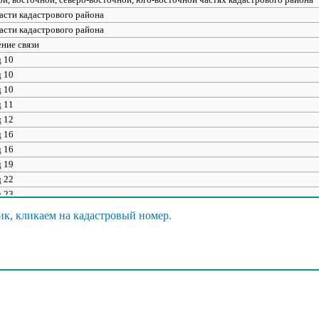
асти кадастрового района
асти кадастрового района
ние связи
д 10
д 10
д 10
д 11
д 12
д 16
д 16
д 19
д 22
д 23
д 23
ик, кликаем на кадастровый номер.
д 27
д 28
д 29
 31-1
 31-2
д 31а
д 32