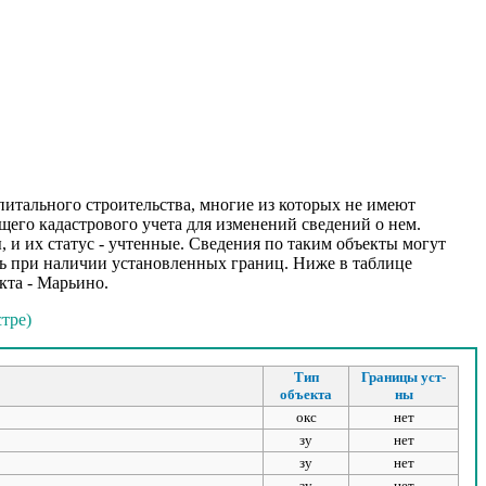
итального строительства, многие из которых не имеют
его кадастрового учета для изменений сведений о нем.
 и их статус - учтенные. Сведения по таким объекты могут
ь при наличии установленных границ. Ниже в таблице
кта - Марьино.
тре)
Тип
Границы уст-
объекта
ны
окс
нет
зу
нет
зу
нет
зу
нет