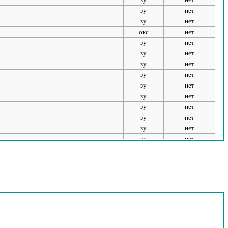
зу
нет
зу
нет
окс
нет
зу
нет
зу
нет
зу
нет
зу
нет
зу
нет
зу
нет
зу
нет
зу
нет
зу
нет
зу
нет
зу
нет
зу
нет
зу
нет
зу
нет
зу
нет
зу
нет
зу
нет
зу
нет