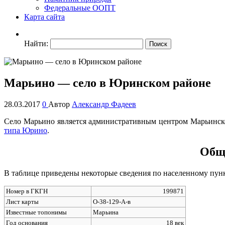
Федеральные ООПТ
Карта сайта
Найти:
Марьино — село в Юринском районе
28.03.2017
0
Автор
Александр Фадеев
Село Марьино является административным центром Марьинског
типа Юрино
.
Общи
В таблице приведены некоторые сведения по населенному пун
Номер в ГКГН
199871
Лист карты
O-38-129-А-в
Известные топонимы
Марьина
Год основания
18 век