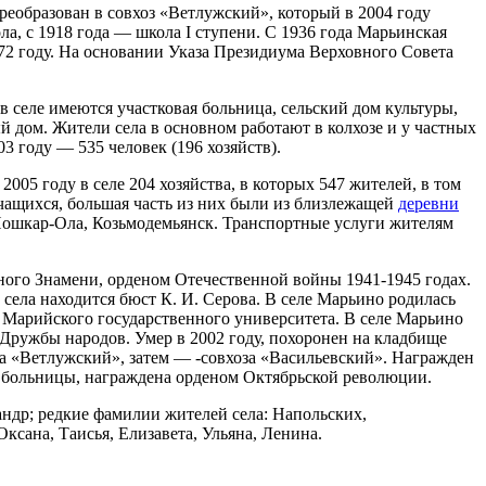
реобразован в совхоз «Ветлужский», который в 2004 году
зу
нет
ла, с 1918 года — школа I ступени. С 1936 года Марьинская
зу
нет
972 году. На основании Указа Президиума Верховного Совета
окс
нет
зу
нет
в селе имеются участковая больница, сельский дом культуры,
зу
нет
й дом. Жители села в основном работают в колхозе и у частных
зу
нет
3 году — 535 человек (196 хозяйств).
зу
нет
зу
нет
2005 году в селе 204 хозяйства, в которых 547 жителей, в том
чащихся, большая часть из них были из близлежащей
деревни
зу
нет
ошкар-Ола, Козьмодемьянск. Транспортные услуги жителям
зу
нет
окс
нет
зу
нет
ного Знамени, орденом Отечественной войны 1941-1945 годах.
зу
нет
 села находится бюст К. И. Серова. В селе Марьино родилась
Марийского государственного университета. В селе Марьино
зу
нет
ружбы народов. Умер в 2002 году, похоронен на кладбище
зу
нет
а «Ветлужский», затем — -совхоза «Васильевский». Награжден
зу
нет
й больницы, награждена орденом Октябрьской революции.
зу
нет
окс
нет
ндр; редкие фамилии жителей села: Напольских,
окс
нет
сана, Таисья, Елизавета, Ульяна, Ленина.
зу
нет
окс
нет