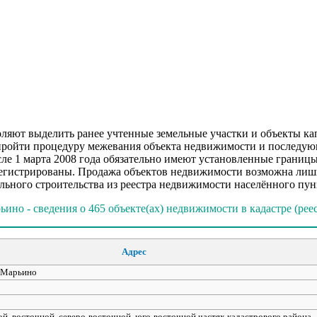
ляют выделить ранее учтенные земельные участки и объекты кап
пройти процедуру межевания объекта недвижимости и последующ
е 1 марта 2008 года обязательно имеют установленные границы,
арегистрированы. Продажа объектов недвижимости возможна лиш
льного строительства из реестра недвижимости населённого пун
ьино - сведения о 465 объекте(ах) недвижимости в кадастре (реес
Адрес
с Марьино
ой, восточной, северо-восточной, юго-восточной частях кадастрового района