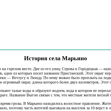
д 33
д 33
д 35
д 36
д 37
д 38
д 38
д 39
д 41
д 45
д 47
История села Марьино
д 49
 5
на горелом месте. Две из его улиц: Серова и Городецкая — нахо
 5
, один из которых носит название Пристанский. Этот овраг пер
д 57
реки — Ветлугу и Люнду. По нему можно было проплыть на лодке
д 59
ин огромный овраг, длина которого более двух километров. Это
д 60
текают талые воды и образуют водоем, вода в котором не перес
д 61
аге. Название Выгон связан с тем, что местные жители весной 
д 63
д 65
о время грозы. В Марьино находилось волостное правление. Жите
д 65
ло, поэтому часть жителей выезжала на выселок за 10 верст в л