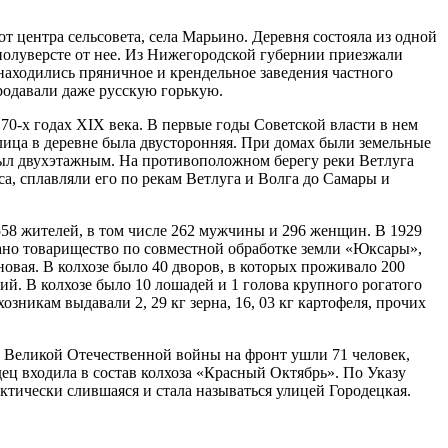
окс
нет
окс
нет
т центра сельсовета, села Марьино. Деревня состояла из одной
полуверсте от нее. Из Нижегородской губернии приезжали
зу
нет
находились пряничное и крендельное заведения частного
зу
нет
родавали даже русскую горькую.
зу
нет
зу
нет
70-х годах XIX века. В первые годы Советской власти в нем
зу
нет
Улица в деревне была двусторонняя. При домах были земельные
 был двухэтажным. На противоположном берегу реки Ветлуга
зу
нет
а, сплавляли его по рекам Ветлуга и Волга до Самары и
зу
нет
зу
нет
зу
нет
 558 жителей, в том числе 262 мужчины и 296 женщин. В 1929
окс
нет
дано товарищество по совместной обработке земли «Юксары»,
зу
нет
рновая. В колхозе было 40 дворов, в которых проживало 200
ий. В колхозе было 10 лошадей и 1 голова крупного рогатого
зу
нет
хозникам выдавали 2, 29 кг зерна, 16, 03 кг картофеля, прочих
зу
нет
зу
нет
зу
нет
ы Великой Отечественной войны на фронт ушли 71 человек,
окс
нет
ец входила в состав колхоза «Красный Октябрь». По Указу
тически слившаяся и стала называться улицей Городецкая.
зу
нет
зу
нет
зу
нет