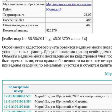
Муниципальное образование
Марьинское сельское поселение
Район
Юринский
Территория, га
23,07
Население, чел
485
Объектов недвижимости
465
Почтовый индекс
425376
[leaflet-map lat=56.564911 lng=46.013709 zoom=14]
Особенности кадастрового учета объектов недвижимости позво
установленных границ. Для установления границ необходимо 
Объекты недвижимости поставленные на кадастровый учет посл
быть временными, если права собственности на них еще не з
приведены сведения по земельным участкам и объектам капита
Мар
Кадастровый
номер
12:01:0000000:573
Марий Эл, р-н Юринский, 2000 м к северо-западу от 
12:01:3701001:384
Марий Эл, р-н Юринский, с Марьино
12:01:3701001:86
Марий Эл, р-н Юринский, с Марьино
12:01:0000000:139
Марий Эл, р-н Юринский, с Марьино, в северо-западн