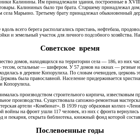
ики Калинины. Им принадлежали здания, построенные в XVIII в
д 66"А"
овары. Калининых было три брата. Старшему принадлежал дом, 
д 67
м села Марьино. Третьему брату принадлежал обыкновенный де
д 68
д 68
д 69
вдоль всего берега располагались пристань, нефтебаза, продово
йки и земельный участок для личного подсобного хозяйства. Н
 7
д 70
Советское время
д 71
д 71
д 71а
ество домов, находящихся на территории села — 186, из них ча
— тесом, остальные — шифером. У 57 домов на окнах — резные н
д 71а
одилась в деревне Копорулиха. По словам очевидцев, церковь эт
д 72
 Церковь была православной. Население придерживается христиа
д 72
ни Копорулиха.
д 72
д 73
нималась производством строительного кирпича, известковым пр
ьное производства. Существовала сапожно-ремонтная мастерская
д 73
ерская артели «Комбинат». В 1939 году образован колхоз «Ленин
д 74
 войны на фронт ушли 117 человек, из них с фронта вернулись 4
д 75
д и пекарня, открыта библиотека, книжный фонд которой состав
 76 а
д 78
Послевоенные годы
д 79
д 79а