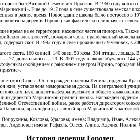
которого был Виталий Семенович Прытков. В 1960 году колхоз п
 8
Марьинский». Еще до 1917 года в селе существовала земская шко
 8
роенных в разное время. Новое здание школы было построено в 1
д 81
о включена деревня Городец как фактически слившаяся с селом.
д 81
щее время на ее территории находится частная пилорама. Также 
д 83
марийских электросетей, пожарная часть, православный молельны
д 84
одержат скот. В 1992 году в селе проживали 619 человек, в 200
 9
№ 53
того скота, 160 свиней, 140 овец, 53 козы, 384 птицы, лошадь. В 
 — 77, дошкольного — 29. В 2005 году в школе обучались 144 у
 №35а
автобусным сообщением с районным центром Юрино, городами Й
в, д 1
приятие».
в, д 10
, д 10, кв 1
Советского Союза. Он награжден орденом Ленина, орденом Крас
, д 10, кв.2
 он жил, установлена мемориальная доска. На центральной улице
ических наук, доцент кафедры русского и общего языкознания 
в, д 10а
ший директор Марьинской средней школы. Награжден орденом Д
в, д 11
еликой Отечественной войны, ранее работал директором совхоз
в, д 13
а Палагина, врач-педиатр, главный врач Марьинской участково
в, д 17
в, д 17а
Попрухины, Козловы, Удаловы; имена: Владимир, Иван, Алекса
в, д 17б
, Алдоновы; имена: Рафаэль, Олеся, Алина, Аделия, Полина, Ок
в, д 2
История деревни Городец
в, д 21