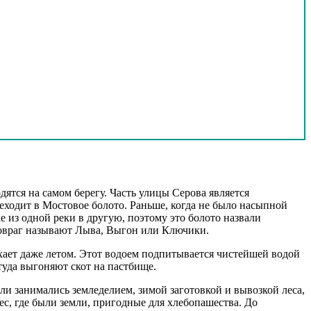
зу
нет
зу
нет
зу
нет
зу
нет
зу
нет
зу
нет
окс
нет
зу
нет
зу
нет
зу
нет
зу
нет
зу
нет
зу
нет
дятся на самом берегу. Часть улицы Серова является
окс
нет
еходит в Мостовое болото. Раньше, когда не было насыпной
зу
нет
 из одной реки в другую, поэтому это болото назвали
окс
нет
т овраг называют Лыва, Выгон или Ключики.
зу
нет
ыхает даже летом. Этот водоем подпитывается чистейшей водой
зу
нет
туда выгоняют скот на пастбище.
зу
нет
зу
нет
ли занимались земледелием, зимой заготовкой и вывозкой леса,
окс
нет
ес, где были земли, пригодные для хлебопашества. До