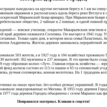
в, д 24
в, д 3
рации находилась на крутом песчаном берегу в 1 км на север о
мкиным овражком и располагалась вдоль берега реки Ветлуга в 
, д 3, кв.1
воскресный Марьинский базар-ярмарку. При Марьинском базаре 
в, д 3-2
ребительское общество, 2 чайные и 2 пивные, в одной пивной п
в, д 4
, д 4, кв 2
ведений — земское училище, открытое Макарьевским земством в 
, д 4, кв.1
ий край деревни назывался Сосновка. Он выгорел в 1941 году. 
ноэтажные. Только один дом, в котором жила семья Палагиных,
в, д 6
ентия Андреевича. Жители деревни занимались переработкой лес
в, д 7
в, д 7
в, д 7
роживали 503 жителя, а в 1927 году в 104 хозяйствах проживало
в, д 8
 539 жителей: 302 мужчины и 237 женщин. В это время было соз
в, д 8-1
29 году образован колхоз «Луч». Главная отрасль хозяйства — зе
й фонд колхоза состоял из 113 га пашни и 65 га сенокосный угод
в, д 8-2
веялка, ручная соломорезка, конная молотилка. На 1 трудодень кол
в, д 9
ов, д №2
ичники на окнах простые, без особых резных украшений. В год
роживали эвакуированные из Москвы. В 1955 году деревня Город
1977 года деревня Городец объединена с селом Марьино как фак
в 1
в.2
Понравился материал. Кликни в соцсети!