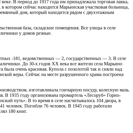
еке. В период до 1917 года им принадлежала торговая лавка,
зу
нет
в котором сейчас находится Марьинская участковая больница,
зу
нет
ревянный дом, который находится рядом с двухэтажным
зу
нет
окс
нет
зу
нет
льственная база, складские помещения. Все улицы в селе
аличники у домов резные.
зу
нет
зу
нет
зу
нет
окс
нет
зу
нет
стных -181, ведомственных — 2, государственных — 3. В селе
аличники. До 30-х годов XX века все жители села Марьино
окс
нет
а была очень красивая. Купола с позолотой так и сияли над
зу
нет
нской веры. Сейчас на месте разрушенного храма построена
зу
нет
окс
нет
окс
нет
оизводством, изготавливала гончарную посуду, колесную мазь.
. В 1935 году организована промартель «Лесоруб» Горно-
зу
нет
ский путь». В то время в селе насчитывалось 104 двора, в
зу
нет
1 человек. Погибли 76 человек. В 1945 году работали
зу
нет
лял 180 книг.
зу
нет
окс
нет
зу
нет
зу
нет