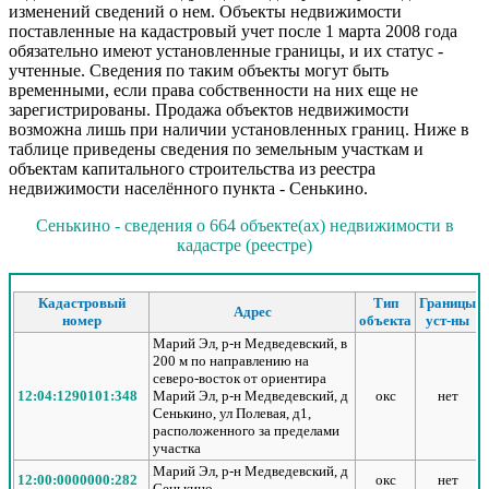
изменений сведений о нем. Объекты недвижимости
поставленные на кадастровый учет после 1 марта 2008 года
обязательно имеют установленные границы, и их статус -
учтенные. Сведения по таким объекты могут быть
временными, если права собственности на них еще не
зарегистрированы. Продажа объектов недвижимости
возможна лишь при наличии установленных границ. Ниже в
таблице приведены сведения по земельным участкам и
объектам капитального строительства из реестра
недвижимости населённого пункта - Сенькино.
Сенькино - сведения о 664 объекте(ах) недвижимости в
кадастре (реестре)
Кадастровый
Тип
Границы
Адрес
номер
объекта
уст-ны
Марий Эл, р-н Медведевский, в
200 м по направлению на
северо-восток от ориентира
12:04:1290101:348
Марий Эл, р-н Медведевский, д
окс
нет
Сенькино, ул Полевая, д1,
расположенного за пределами
участка
Марий Эл, р-н Медведевский, д
12:00:0000000:282
окс
нет
Сенькино