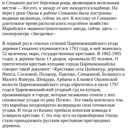
Марий Эл, р-н Медведевский, д
12:04:0000000:1434
окс
нет
и Сенькино растет березовая роща, являющаяся молельным
-1.8°
Сенькино, д 54/1
местом — Кусото, к западу от нее находится кладбище. На
761
Марий Эл, р-н Медведевский, д
берегу реки Ошлы в районе Сенькино были построены
12:04:0000000:1517
окс
нет
79%
Сенькино, д 58
водяные мельницы, сейчас их нет. К востоку от Сенькино
3.4
Марий Эл, р-н Медведевский, д
длительное время располагалось подсобное хозяйство
12:04:0000000:1424
окс
нет
302°
Сенькино, д 58а
Марийского машиностроительного завода, сейчас здесь —
Марий Эл, р-н Медведевский, д
пионерлагерь «Звездочка».
12:04:0000000:1425
окс
нет
Сенькино, д10, улСосновка
14.02
Марий Эл, р-н Медведевский, д
В первый раз в списках селений Царевококшайского уезда
12:04:0000000:1428
окс
нет
18:00
Сенькино, лагерь Звездочка
деревня Сенькино упоминается в 1763 году, в ней значились
-4.4°
Марий Эл, р-н Медведевский, д
52 мужчины, мари, государственные крестьяне. В 1902-1905
763
Сенькино, начало газопровода -
годах, в деревне было 13 дворов, проживали 85 человек. О
74%
40 м на северот д№8 по
притеснении крестьян купцами города Царевококшайска
12:04:1290101:519
окс
нет
улПолевая, конец газопровода -
3.3
говорит такой документ: «Крестьяне села Цибикнур, деревень
20м на северо-восток от д№7
299°
Нюхта, Сосновой, Поланур, Павлово, Сенькиной, Большого и
эпо улЛуговая
Малого Яшнура, Шоядура, Арбаны и Ельняги Ошлинской
Марий Эл, р-н Медведевский, д
волости Царевококшайского уезда обратились в июле 1797
Сенькино, от стены
14.02
года в Царевококшайский уездный суд на купцов,
да,расположенного по
21:00
проживающих в городе, которые незаконно отняли у них
адресу:дСенькино,ул.Школьная,
12:04:0000000:4034
окс
нет
-6.7°
сенокосные угодья по реке Пележ». Эта тяжба кончилась тем,
д20 до здания детского
764
сада,расположенного по
что марийцы неоднократно возвращали свои сенокосные
79%
адресу:дСенькино,ул.Сенькино,
угодья. И тогда из Казани прибыла воинская команда и
д4
3
усмирила крестьян. С тех пор луга на правобережье Ошлы
300°
Марий Эл, р-н Медведевский, д
стали принадлежать русским крестьянам пригородных
12:04:0000000:1430
окс
нет
Сенькино, село сенькино
деревень.