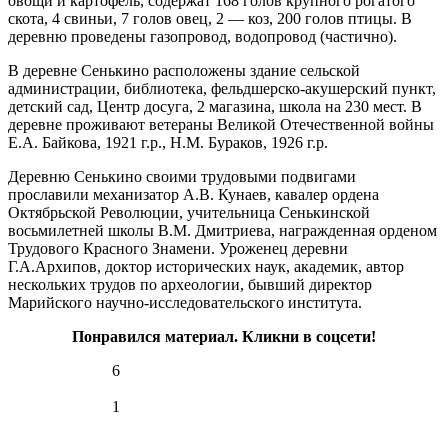
овощи и картофель, содержат 168 голов крупного рогатого
Марий Эл, р-н Медведевский, д
12:04:1290101:233
зу
нет
759
Сенькино, ул Дружбы, д 9
скота, 4 свиньи, 7 голов овец, 2 — коз, 200 голов птицы. В
81%
деревню проведены газопровод, водопровод (частично).
Марий Эл, р-н Медведевский, д
4.7
12:04:1290101:373
окс
нет
Сенькино, ул Дружбы, д 9
231°
В деревне Сенькино расположены здание сельской
Марий Эл, р-н Медведевский, д
12:04:0000000:1516
окс
нет
администрации, библиотека, фельдшерско-акушерский пункт,
Сенькино, ул Дружбы, д бн
детский сад, Центр досуга, 2 магазина, школа на 230 мест. В
Марий Эл, р-н Медведевский, д
15.02
деревне проживают ветераны Великой Отечественной войны
12:04:1290202:42
Сенькино, ул Дружбы,
зу
нет
18:00
Е.А. Байкова, 1921 г.р., Н.М. Бураков, 1926 г.р.
земельный уч №38а
-3.2°
Марий Эл, р-н Медведевский, д
756
Деревню Сенькино своими трудовыми подвигами
12:04:1290101:530
Сенькино, ул Дружбы, сад №2,
зу
нет
83%
прославили механизатор А.В. Кунаев, кавалер ордена
уч №6а
5.7
Октябрьской Революции, учительница Сенькинской
Марий Эл, р-н Медведевский, д
236°
восьмилетней школы В.М. Дмитриева, награжденная орденом
12:04:1290202:79
Сенькино, ул Дружбы,Сад №2,
зу
нет
Трудового Красного Знамени. Уроженец деревни
уч №15а
Г.А.Архипов, доктор исторических наук, академик, автор
Марий Эл, р-н Медведевский, д
нескольких трудов по археологии, бывший директор
15.02
12:04:1290202:30
Сенькино, ул Дружбы,сад 2, уч
зу
нет
Марийского научно-исследовательского института.
26а
21:00
-1.4°
Марий Эл, р-н Медведевский, д
Понравился материал. Кликни в соцсети!
752
12:04:1290202:55
Сенькино, ул Дружбы,сад №2,
зу
нет
уч 2
84%
6
5.6
Марий Эл, р-н Медведевский, д
12:04:1290202:33
Сенькино, ул Дружбы,сад №2,
зу
нет
253°
1
уч 27а
Марий Эл, р-н Медведевский, д
12:04:1290202:26
Сенькино, ул Дружбы,сад №2,
зу
нет