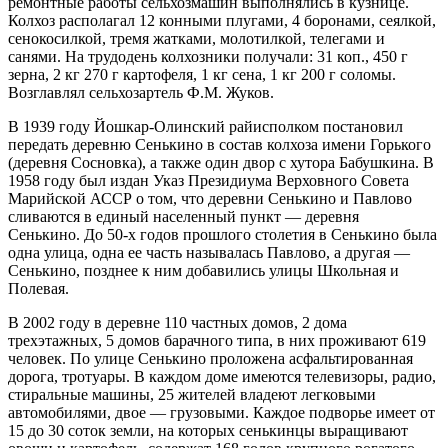
ремонтные работы сельхозмашин выполнялись в кузнице.
Марий Эл, р-н Медведевский, д
12:04:0000000:1515
окс
нет
266°
Колхоз располагал 12 конными плугами, 4 боронами, сеялкой,
Сенькино, ул Дружбы, д 27
сенокосилкой, тремя жатками, молотилкой, телегами и
Марий Эл, р-н Медведевский, д
12:04:1290101:403
окс
нет
санями. На трудодень колхозники получали: 31 коп., 450 г
Сенькино, ул Дружбы, д 28
15.02
зерна, 2 кг 270 г картофеля, 1 кг сена, 1 кг 200 г соломы.
Марий Эл, р-н Медведевский, д
12:04:1290101:394
окс
нет
09:00
Возглавлял сельхозартель Ф.М. Жуков.
Сенькино, ул Дружбы, д 29
-5.7°
Марий Эл, р-н Медведевский, д
12:04:1290101:347
окс
нет
В 1939 году Йошкар-Олинский райисполком постановил
765
Сенькино, ул Дружбы, д 30
передать деревню Сенькино в состав колхоза имени Горького
81%
Марий Эл, р-н Медведевский, д
12:04:1290101:409
окс
нет
(деревня Сосновка), а также один двор с хутора Бабушкина. В
3.1
Сенькино, ул Дружбы, д 30а
1958 году был издан Указ Президиума Верховного Совета
249°
Марий Эл, р-н Медведевский, д
12:04:1290101:399
окс
нет
Марийской АССР о том, что деревни Сенькино и Павлово
Сенькино, ул Дружбы, д 31
сливаются в единый населенный пункт — деревня
Марий Эл, р-н Медведевский, д
Сенькино. До 50-х годов прошлого столетия в Сенькино была
12:04:1290101:401
окс
нет
15.02
Сенькино, ул Дружбы, д 32
одна улица, одна ее часть называлась Павлово, а другая —
12:00
Марий Эл, р-н Медведевский, д
Сенькино, позднее к ним добавились улицы Школьная и
12:04:1290101:14
зу
нет
-4.7°
Сенькино, ул Дружбы, д 34
Полевая.
762
Марий Эл, р-н Медведевский, д
12:04:1290101:353
окс
нет
79%
Сенькино, ул Дружбы, д 34
В 2002 году в деревне 110 частных домов, 2 дома
4.4
Марий Эл, р-н Медведевский, д
трехэтажных, 5 домов барачного типа, в них проживают 619
12:04:1290101:405
окс
нет
238°
Сенькино, ул Дружбы, д 36
человек. По улице Сенькино проложена асфальтированная
Марий Эл, р-н Медведевский, д
дорога, тротуары. В каждом доме имеются телевизоры, радио,
12:04:1290101:277
зу
нет
Сенькино, ул Дружбы, д 8
стиральные машины, 25 жителей владеют легковыми
15.02
Марий Эл, р-н Медведевский, д
автомобилями, двое — грузовыми. Каждое подворье имеет от
12:04:1290101:234
зу
нет
15:00
Сенькино, ул Дружбы, д 8а
15 до 30 соток земли, на которых сенькинцы выращивают
-3.9°