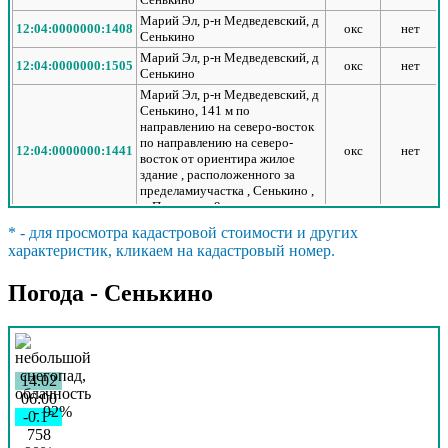
Марий Эл, р-н Медведевский, д
12:04:0000000:1408
окс
нет
Сенькино
Марий Эл, р-н Медведевский, д
12:04:0000000:1505
окс
нет
Сенькино
Марий Эл, р-н Медведевский, д
Сенькино, 141 м по
направлению на северо-восток
по направлению на северо-
12:04:0000000:1441
окс
нет
восток от ориентира жилое
здание , расположенного за
пределамиучастка , Cенькино ,
улПолевая , д9
Марий Эл, р-н Медведевский, д
* - для просмотра кадастровой стоимости и других
Сенькино, 50 м на северо-запад
характеристик, кликаем на кадастровый номер.
12:04:0000000:1431
окс
нет
от здания школы по ул
Школьная, д18
Погода - Сенькино
Марий Эл, р-н Медведевский, д
12:04:0170102:54
окс
нет
Сенькино, АГРС г. Йошкар-Ола
Марий Эл, р-н Медведевский, д
Сенькино, Начало газопровода -
40 м на север от д №8 по улю
12:04:1290101:540
окс
нет
14.02
Полевая; конец газопровода - 20
м на северо-восток от д №7 по
06:00
ул Луговая
-0.1°
758
Марий Эл, р-н Медведевский, д