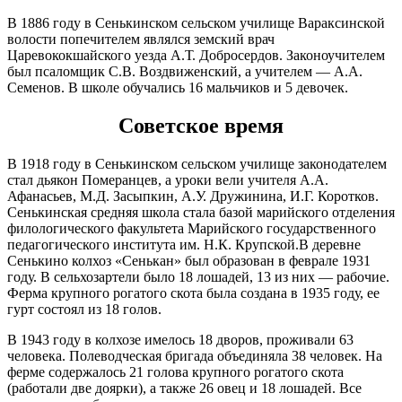
Марий Эл, р-н Медведевский, д
12:04:0000000:1436
окс
нет
Сенькино, ул Дружбы, д 10
В 1886 году в Сенькинском сельском училище Вараксинской
15.02
волости попечителем являлся земский врач
00:00
Марий Эл, р-н Медведевский, д
12:04:1290202:84
окс
нет
Царевококшайского уезда А.Т. Добросердов. Законоучителем
Сенькино, ул Дружбы, д 13
-7.1°
был псаломщик С.В. Воздвиженский, а учителем — А.А.
765
Марий Эл, р-н Медведевский, д
12:04:1290202:98
окс
нет
Семенов. В школе обучались 16 мальчиков и 5 девочек.
77%
Сенькино, ул Дружбы, д 14
2.7
Марий Эл, р-н Медведевский, д
12:04:1290101:232
зу
нет
294°
Советское время
Сенькино, ул Дружбы, д 17
Марий Эл, р-н Медведевский, д
12:04:1290101:221
зу
нет
Сенькино, ул Дружбы, д 19
В 1918 году в Сенькинском сельском училище законодателем
15.02
Марий Эл, р-н Медведевский, д
стал дьякон Померанцев, а уроки вели учителя А.А.
12:04:1290101:374
окс
нет
03:00
Сенькино, ул Дружбы, д 22
Афанасьев, М.Д. Засыпкин, А.У. Дружинина, И.Г. Коротков.
-7.4°
Марий Эл, р-н Медведевский, д
Сенькинская средняя школа стала базой марийского отделения
12:04:1290101:15
зу
нет
766
Сенькино, ул Дружбы, д 23
филологического факультета Марийского государственного
79%
Марий Эл, р-н Медведевский, д
педагогического института им. Н.К. Крупской.В деревне
12:04:1290101:384
окс
нет
2.9
Сенькино, ул Дружбы, д 23
Сенькино колхоз «Сенькан» был образован в феврале 1931
279°
Марий Эл, р-н Медведевский, д
году. В сельхозартели было 18 лошадей, 13 из них — рабочие.
12:04:1290101:16
зу
нет
Сенькино, ул Дружбы, д 24
Ферма крупного рогатого скота была создана в 1935 году, ее
Марий Эл, р-н Медведевский, д
гурт состоял из 18 голов.
12:04:1290101:350
окс
нет
15.02
Сенькино, ул Дружбы, д 24
06:00
В 1943 году в колхозе имелось 18 дворов, проживали 63
Марий Эл, р-н Медведевский, д
12:04:1290101:414
окс
нет
-7.1°
Сенькино, ул Дружбы, д 25
человека. Полеводческая бригада объединяла 38 человек. На
765
ферме содержалось 21 голова крупного рогатого скота
Марий Эл, р-н Медведевский, д
12:04:1290101:226
зу
нет
77%
Сенькино, ул Дружбы, д 26,
(работали две доярки), а также 26 овец и 18 лошадей. Все
2.6