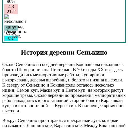
Сенькино, в 141 м по
90%
12:04:0000000:1511
направлению на северо-восток
окс
нет
4.3
от ориентира жилое здание ул
212°
Полевая, д9
Марий Эл, р-н Медведевский, д
Сенькино, в 141 м по
14.02
направлению на северо-восток
09:00
по направлению на северо-
12:04:0000000:1513
окс
нет
-0.2°
восток от ориентира жилое
758
здание , расположенного за
пределами участка , дСенькино
86%
История деревни Сенькино
, улПолевая , д9
3.4
Марий Эл, р-н Медведевский, д
248°
Сенькино, в 386и по
Около Сенькино и соседней деревни Кокшансола находилось
направлению на северо-восток
болото Шемер и низина Писте лап. В 70-е годы XX веа здесь
по направлению на северо-
12:04:0000000:1508
окс
нет
производились мелиоративные работы, кустарники
14.02
восток от ориентира жилое
выкорчевали, деревья вырубили, и болото и низина высохли.
12:00
здание , расположенного за
К северу от Сенькино и Кокшансолы осталось несколько
-0.9°
пределами участка , дСенькино
низин: Семон куп, Маска куп и Пелте куп, на которых растут
759
, улШкольная , д28
хорошие травы. Около деревни до проведения мелиоративных
82%
Марий Эл, р-н Медведевский, д
12:04:0000000:1426
окс
нет
работ находились в юго-западной стороне болото Карлашкан
3.1
Сенькино, д 10
куп, а в юго-восточной — Курык сир. В настоящее время они
285°
Марий Эл, р-н Медведевский, д
12:04:0000000:1423
окс
нет
высохли.
Сенькино, д 2г
Марий Эл, р-н Медведевский, д
12:04:0000000:1427
окс
нет
Вокруг Сенькино простираются прекрасные луга, которые
14.02
Сенькино, д 43
называются Лапшинские, Вараксинские. Между Кокшансолой
15:00