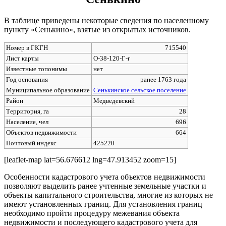
В таблице приведены некоторые сведения по населенному
пункту «Сенькино«, взятые из открытых источников.
Номер в ГКГН
715540
Лист карты
O-38-120-Г-г
Известные топонимы
нет
Год основания
ранее 1763 года
Муниципальное образование
Сенькинское сельское поселение
Район
Медведевский
Территория, га
28
Население, чел
696
Объектов недвижимости
664
Почтовый индекс
425220
[leaflet-map lat=56.676612 lng=47.913452 zoom=15]
Особенности кадастрового учета объектов недвижимости
позволяют выделить ранее учтенные земельные участки и
объекты капитального строительства, многие из которых не
имеют установленных границ. Для установления границ
необходимо пройти процедуру межевания объекта
недвижимости и последующего кадастрового учета для